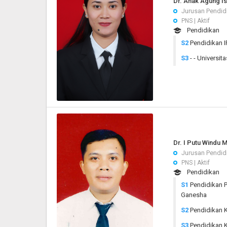
Dr. Anak Agung Is
Jurusan Pendid
PNS | Aktif
Pendidikan
S2
Pendidikan I
S3
- - Universi
Dr. I Putu Windu 
Jurusan Pendid
PNS | Aktif
Pendidikan
S1
Pendidikan P
Ganesha
S2
Pendidikan K
S3
Pendidikan K