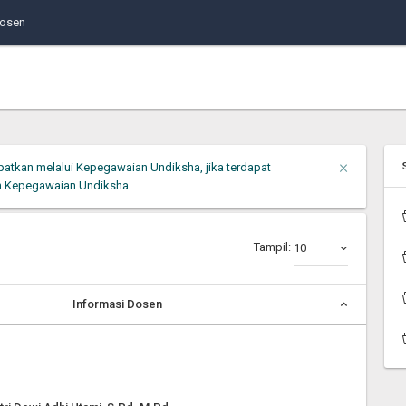
Dosen
Close
×
patkan melalui Kepegawaian Undiksha, jika terdapat
n Kepegawaian Undiksha.
Tampil:
10
Informasi Dosen