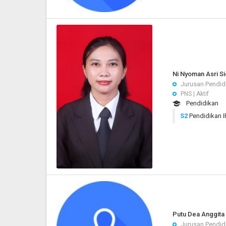
Ni Nyoman Asri Si
Jurusan Pendid
PNS | Aktif
Pendidikan
S2
Pendidikan I
Putu Dea Anggita 
Jurusan Pendid