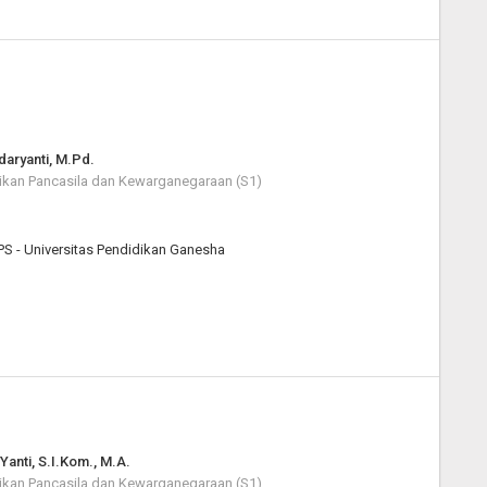
daryanti, M.Pd.
ikan Pancasila dan Kewarganegaraan (S1)
PS - Universitas Pendidikan Ganesha
Yanti, S.I.Kom., M.A.
ikan Pancasila dan Kewarganegaraan (S1)