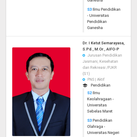
Ganesha
S3
Ilmu Pendidikan
- Universitas
Pendidikan
Ganesha
Dr. I Ketut Semarayasa,
S.Pd., M.Or., AIFO-P
Jurusan Pendidikan
Jasmani, Kesehatan
dan Rekreasi /PJKR
(S1)
PNS | Aktif
Pendidikan
S2
Ilmu
Keolahragaan -
Universitas
Sebelas Maret
S3
Pendidikan
Olahraga -
Universitas Negeri