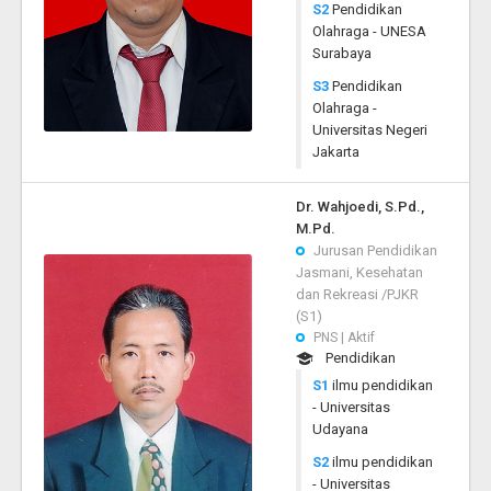
S2
Pendidikan
Olahraga - UNESA
Surabaya
S3
Pendidikan
Olahraga -
Universitas Negeri
Jakarta
Dr. Wahjoedi, S.Pd.,
M.Pd.
Jurusan Pendidikan
Jasmani, Kesehatan
dan Rekreasi /PJKR
(S1)
PNS | Aktif
Pendidikan
S1
ilmu pendidikan
- Universitas
Udayana
S2
ilmu pendidikan
- Universitas