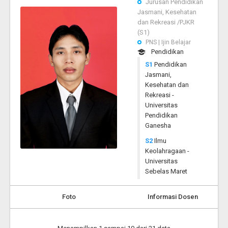
Jurusan Pendidikan
Jasmani, Kesehatan
dan Rekreasi /PJKR
(S1)
PNS | Ijin Belajar
Pendidikan
S1
Pendidikan
Jasmani,
Kesehatan dan
Rekreasi -
Universitas
Pendidikan
Ganesha
S2
Ilmu
Keolahragaan -
Universitas
Sebelas Maret
Foto
Informasi Dosen