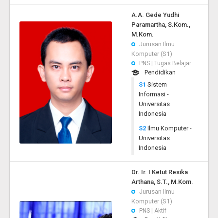
A.A. Gede Yudhi
Paramartha, S.Kom.,
M.Kom.
Jurusan Ilmu
Komputer (S1)
PNS | Tugas Belajar
Pendidikan
S1
Sistem
Informasi -
Universitas
Indonesia
S2
Ilmu Komputer -
Universitas
Indonesia
Dr. Ir. I Ketut Resika
Arthana, S.T., M.Kom.
Jurusan Ilmu
Komputer (S1)
PNS | Aktif