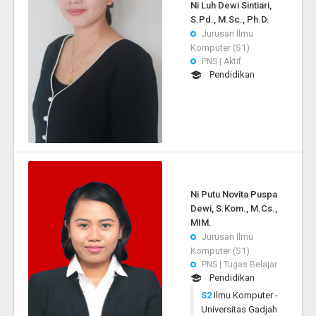
Ni Luh Dewi Sintiari,
S.Pd., M.Sc., Ph.D.
Jurusan Ilmu
Komputer (S1)
PNS | Aktif
Pendidikan
Ni Putu Novita Puspa
Dewi, S.Kom., M.Cs.,
MIM.
Jurusan Ilmu
Komputer (S1)
PNS | Tugas Belajar
Pendidikan
S2
Ilmu Komputer -
Universitas Gadjah