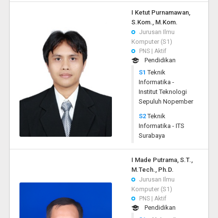
I Ketut Purnamawan,
S.Kom., M.Kom.
Jurusan Ilmu
Komputer (S1)
PNS | Aktif
Pendidikan
S1
Teknik
Informatika -
Institut Teknologi
Sepuluh Nopember
S2
Teknik
Informatika - ITS
Surabaya
I Made Putrama, S.T.,
M.Tech., Ph.D.
Jurusan Ilmu
Komputer (S1)
PNS | Aktif
Pendidikan