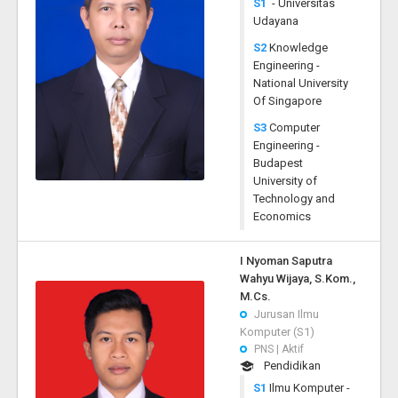
S1
- Universitas
Udayana
S2
Knowledge
Engineering -
National University
Of Singapore
S3
Computer
Engineering -
Budapest
University of
Technology and
Economics
I Nyoman Saputra
Wahyu Wijaya, S.Kom.,
M.Cs.
Jurusan Ilmu
Komputer (S1)
PNS | Aktif
Pendidikan
S1
Ilmu Komputer -