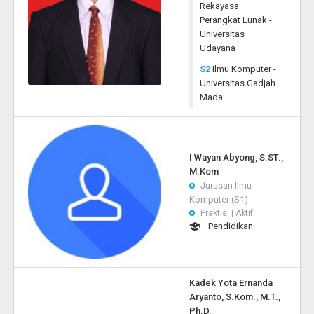
Rekayasa
Perangkat Lunak -
Universitas
Udayana
S2
Ilmu Komputer -
Universitas Gadjah
Mada
I Wayan Abyong, S.ST.,
M.Kom
Jurusan Ilmu
Komputer (S1)
Praktisi | Aktif
Pendidikan
Kadek Yota Ernanda
Aryanto, S.Kom., M.T.,
Ph.D.