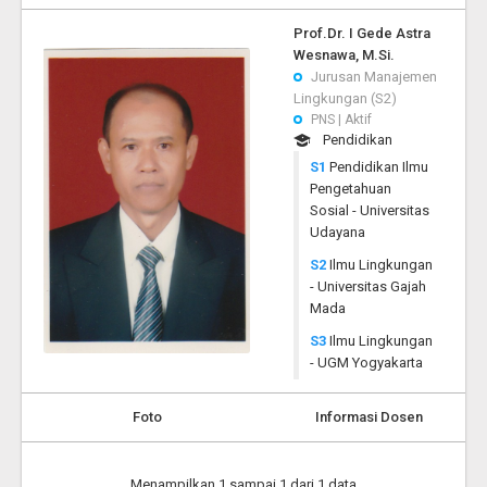
Prof.Dr. I Gede Astra
Wesnawa, M.Si.
Jurusan Manajemen
Lingkungan (S2)
PNS | Aktif
Pendidikan
S1
Pendidikan Ilmu
Pengetahuan
Sosial - Universitas
Udayana
S2
Ilmu Lingkungan
- Universitas Gajah
Mada
S3
Ilmu Lingkungan
- UGM Yogyakarta
Foto
Informasi Dosen
Menampilkan 1 sampai 1 dari 1 data