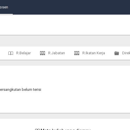
Dosen
R.Belajar
R.Jabatan
R.Ikatan Kerja
Direk
ersangkutan belum terisi