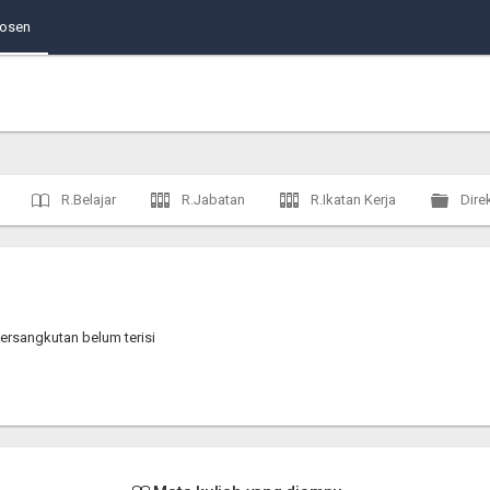
Dosen
R.Belajar
R.Jabatan
R.Ikatan Kerja
Direk
ersangkutan belum terisi