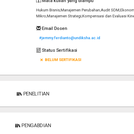
Mata kuliah yang diampu
Hukum Bisnis;Manajemen Perubahan;Audit SDM;Ekonom
Mikro;Manajemen Strategi;Kompensasi dan Evaluasi Kine
Email Dosen
#jemmy.ferdianto@undiksha.ac.id
Status Sertifikasi
BELUM SERTIFIKASI
PENELITIAN
PENGABDIAN