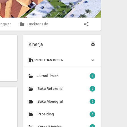
ngajar
Direktori File
Kinerja
PENELITIAN DOSEN
Jurnal Ilmiah
0
Buku Referensi
0
Buku Monograf
0
Prosiding
0
Koran/Majalah