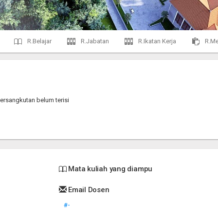
R.Belajar
R.Jabatan
R.Ikatan Kerja
R.Me
ersangkutan belum terisi
Mata kuliah yang diampu
Email Dosen
#-