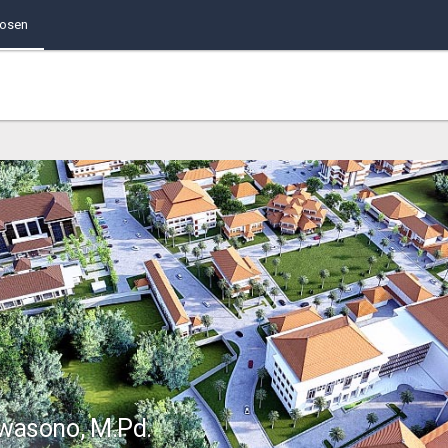
Dosen
owasono, M.Pd.