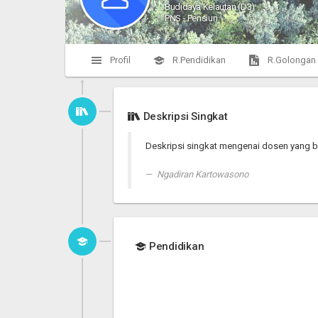
Budidaya Kelautan (D3)
PNS - Pensiun
Profil
R.Pendidikan
R.Golongan
Deskripsi Singkat
Deskripsi singkat mengenai dosen yang b
Ngadiran Kartowasono
Pendidikan