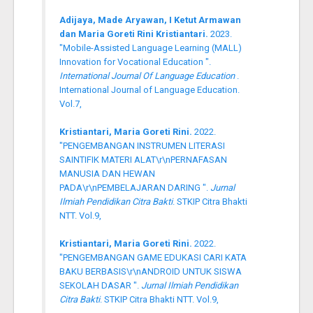
Adijaya, Made Aryawan, I Ketut Armawan
dan Maria Goreti Rini Kristiantari.
2023.
"Mobile-Assisted Language Learning (MALL)
Innovation for Vocational Education ".
International Journal Of Language Education
.
International Journal of Language Education.
Vol.7,
Kristiantari, Maria Goreti Rini.
2022.
"PENGEMBANGAN INSTRUMEN LITERASI
SAINTIFIK MATERI ALAT\r\nPERNAFASAN
MANUSIA DAN HEWAN
PADA\r\nPEMBELAJARAN DARING ".
Jurnal
Ilmiah Pendidikan Citra Bakti
. STKIP Citra Bhakti
NTT. Vol.9,
Kristiantari, Maria Goreti Rini.
2022.
"PENGEMBANGAN GAME EDUKASI CARI KATA
BAKU BERBASIS\r\nANDROID UNTUK SISWA
SEKOLAH DASAR ".
Jurnal Ilmiah Pendidikan
Citra Bakti
. STKIP Citra Bhakti NTT. Vol.9,