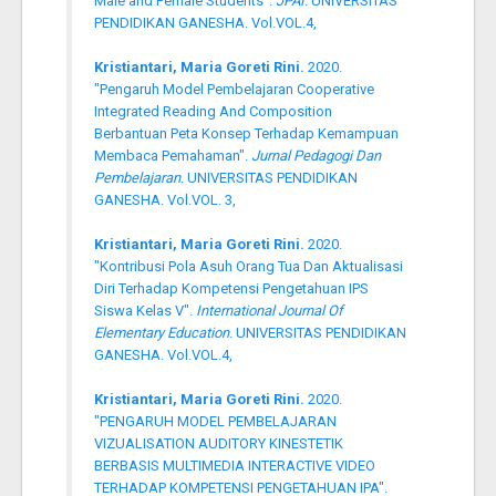
Male and Female Students".
JPAI
. UNIVERSITAS
PENDIDIKAN GANESHA. Vol.VOL.4,
Kristiantari, Maria Goreti Rini.
2020.
"Pengaruh Model Pembelajaran Cooperative
Integrated Reading And Composition
Berbantuan Peta Konsep Terhadap Kemampuan
Membaca Pemahaman".
Jurnal Pedagogi Dan
Pembelajaran
. UNIVERSITAS PENDIDIKAN
GANESHA. Vol.VOL. 3,
Kristiantari, Maria Goreti Rini.
2020.
"Kontribusi Pola Asuh Orang Tua Dan Aktualisasi
Diri Terhadap Kompetensi Pengetahuan IPS
Siswa Kelas V".
International Journal Of
Elementary Education
. UNIVERSITAS PENDIDIKAN
GANESHA. Vol.VOL.4,
Kristiantari, Maria Goreti Rini.
2020.
"PENGARUH MODEL PEMBELAJARAN
VIZUALISATION AUDITORY KINESTETIK
BERBASIS MULTIMEDIA INTERACTIVE VIDEO
TERHADAP KOMPETENSI PENGETAHUAN IPA".