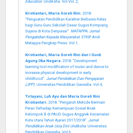
Education
. Undiksha. Vol.Vol..2,
Kristiantari, Maria Goreti Rini.
2018.
"Penguatan Pendidikan Karakter Berbasis Kelas
bagi Guru-Guru Sekolah Dasar Gugus Kompiang
Sujana di Kota Denpasar".
MATAPPA: Jurnal
Pengabdian Kepada Masyarakat
. STKIP Andi
Matappa Pangkep Press. Vol.1,
Kristiantari, Maria Goreti Rini dan I Gusti
Agung Oka Negara.
2018. "Development
learning tool modification of music and dance to
increase physical development in early
childhood".
Jurnal Pendidikan Dan Pengajaran
(JPP)
. Universitas Pendidikan Ganesha. Vol.4,
Tirtayani, Luh Ayu dan Maria Goreti Rini
Kristiantari.
2018. "Pengaruh Metode Bermain
Peran Terhadap Kemampuan Sosial Anak
Kelompok B di PAUD Gugus Anggrek Kecamatan
Kuta Utara Tahun Ajaran 2017/2018".
Jurnal
Pendidikan Anak Usia Dini Undiksha
. Universitas
Pendidikan Ganesha. Vol.6,