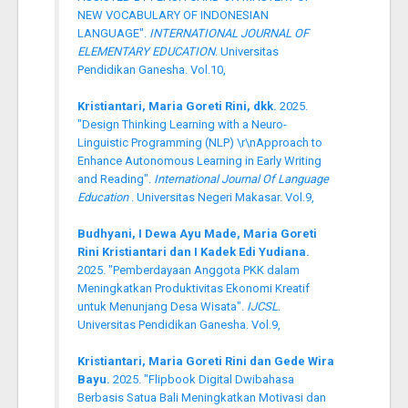
NEW VOCABULARY OF INDONESIAN
LANGUAGE".
INTERNATIONAL JOURNAL OF
ELEMENTARY EDUCATION
. Universitas
Pendidikan Ganesha. Vol.10,
Kristiantari, Maria Goreti Rini, dkk.
2025.
"Design Thinking Learning with a Neuro-
Linguistic Programming (NLP) \r\nApproach to
Enhance Autonomous Learning in Early Writing
and Reading".
International Journal Of Language
Education
. Universitas Negeri Makasar. Vol.9,
Budhyani, I Dewa Ayu Made, Maria Goreti
Rini Kristiantari dan I Kadek Edi Yudiana.
2025. "Pemberdayaan Anggota PKK dalam
Meningkatkan Produktivitas Ekonomi Kreatif
untuk Menunjang Desa Wisata".
IJCSL
.
Universitas Pendidikan Ganesha. Vol.9,
Kristiantari, Maria Goreti Rini dan Gede Wira
Bayu.
2025. "Flipbook Digital Dwibahasa
Berbasis Satua Bali Meningkatkan Motivasi dan