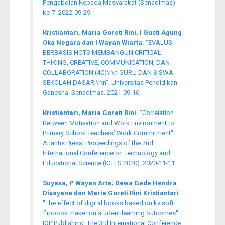
Pengabdian Kepada Masyarakat (Senadimas)
ke-7. 2022-09-29.
Kristiantari, Maria Goreti Rini, I Gusti Agung
Oka Negara dan I Wayan Wiarta.
"EVALUSI
BERBASIS HOTS MEMBANGUN CRITICAL
THIKING, CREATIVE, COMMUNICATION, DAN
COLLABORATION (4C)\r\n GURU DAN SISWA
SEKOLAH DASAR \r\n". Universitas Pendidikan
Ganesha. Senadimas. 2021-09-16.
Kristiantari, Maria Goreti Rini.
"Correlation
Between Motivation and Work Environment to
Primary School Teachers’ Work Commitment".
Atlantis Press. Proceedings of the 2nd
International Conference on Technology and
Educational Science (ICTES 2020). 2020-11-11.
Suyasa, P Wayan Arta, Dewa Gede Hendra
Divayana dan Maria Goreti Rini Kristiantari.
"The effect of digital books based on kvisoft
flipbook maker on student learning outcomes".
IOP Publishing. The 3rd International Conference