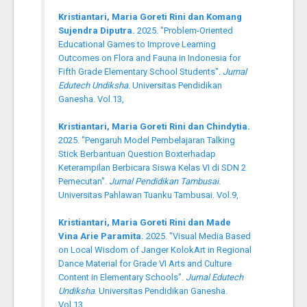
Kristiantari, Maria Goreti Rini dan Komang
Sujendra Diputra.
2025. "Problem-Oriented
Educational Games to Improve Learning
Outcomes on Flora and Fauna in Indonesia for
Fifth Grade Elementary School Students".
Jurnal
Edutech Undiksha
. Universitas Pendidikan
Ganesha. Vol.13,
Kristiantari, Maria Goreti Rini dan Chindytia.
2025. "Pengaruh Model Pembelajaran Talking
Stick Berbantuan Question Boxterhadap
Keterampilan Berbicara Siswa Kelas VI di SDN 2
Pemecutan".
Jurnal Pendidikan Tambusai
.
Universitas Pahlawan Tuanku Tambusai. Vol.9,
Kristiantari, Maria Goreti Rini dan Made
Vina Arie Paramita.
2025. "Visual Media Based
on Local Wisdom of Janger KolokArt in Regional
Dance Material for Grade VI Arts and Culture
Content in Elementary Schools".
Jurnal Edutech
Undiksha
. Universitas Pendidikan Ganesha.
Vol.13,