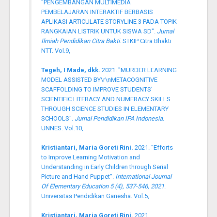
"PENGEMBANGAN MULTIMEDIA
PEMBELAJARAN INTERAKTIF BERBASIS
APLIKASI ARTICULATE STORYLINE 3 PADA TOPIK
RANGKAIAN LISTRIK UNTUK SISWA SD".
Jurnal
Ilmiah Pendidikan Citra Bakti
. STKIP Citra Bhakti
NTT. Vol.9,
Tegeh, I Made, dkk.
2021. "MURDER LEARNING
MODEL ASSISTED BY\r\nMETACOGNITIVE
SCAFFOLDING TO IMPROVE STUDENTS’
SCIENTIFIC LITERACY AND NUMERACY SKILLS
THROUGH SCIENCE STUDIES IN ELEMENTARY
SCHOOLS".
Jurnal Pendidikan IPA Indonesia
.
UNNES. Vol.10,
Kristiantari, Maria Goreti Rini.
2021. "Efforts
to Improve Learning Motivation and
Understanding in Early Children through Serial
Picture and Hand Puppet".
International Journal
Of Elementary Education 5 (4), 537-546, 2021
.
Universitas Pendidikan Ganesha. Vol.5,
Kristiantari, Maria Goreti Rini.
2021.