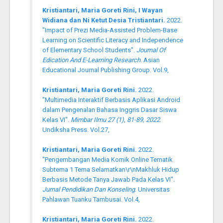
Kristiantari, Maria Goreti Rini, I Wayan
Widiana dan Ni Ketut Desia Tristiantari.
2022.
"Impact of Prezi Media-Assisted Problem-Base
Learning on Scientific Literacy and Independence
of Elementary School Students".
Journal Of
Edication And E-Learning Research
. Asian
Educational Journal Publishing Group. Vol.9,
Kristiantari, Maria Goreti Rini.
2022.
"Multimedia Interaktif Berbasis Aplikasi Android
dalam Pengenalan Bahasa Inggris Dasar Siswa
Kelas VI".
Mimbar Ilmu 27 (1), 81-89, 2022
.
Undiksha Press. Vol.27,
Kristiantari, Maria Goreti Rini.
2022.
"Pengembangan Media Komik Online Tematik
Subtema 1 Tema Selamatkan\r\nMakhluk Hidup
Berbasis Metode Tanya Jawab Pada Kelas VI".
Jurnal Pendidikan Dan Konseling
. Universitas
Pahlawan Tuanku Tambusai. Vol.4,
Kristiantari, Maria Goreti Rini.
2022.