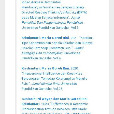
Video Animasi Berorientasi
Membaca\r\nPemahaman dengan Strategi
Directed Reading Thinking\r\nActivity (DRTA)
pada Muatan Bahasa Indonesia".
Jurnal
Penelitian Dan Pengembangan Pendidikan
.
Universitas Pendidikan Ganesha . Vol.5,
Kristiantari, Maria Goreti Rini.
2021. "Korelasi
Tipe Kepemimpinan Kepala Sekolah dan Budaya
Sekolah Terhadap Komitmen Guru".
Jurnal
Pedagogi Dan Pembelajaran
. Universitas
Pendidikan Ganesha. Vol.4,
Kristiantari, Maria Goreti Rini.
2020.
"Interpersonal Intelligence dan Kreativitas
Berpengaruh Terhadap Keterampilan Menulis
Puisi".
Jurnal Mimbar Ilmu
. Universitas
Pendidikan Ganesha. Vol.25,
Suniasih, Ni Wayan dan Maria Goreti Rini
Kristiantari.
2020. "Differences in Academic
Procrastination Attitude Between Fifth Grade