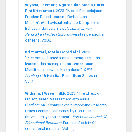
Wiyasa, I Komang Ngurah dan Maria Goreti
Rini Kristiantari.
2023. "Model Pembelajaran
Problem Based Learning Berbantuan
Media\r\nAudiovisual terhadap Kompetensi
Bahasa Indonesia Siswa".
Jurnal Ilmiah
Pendidikan Profesi Guru
. universitas pendidikan
ganesha. Vol.6,
Kristiantari, Maria Goreti Rini.
2023.
"Phenomena based learning mengatasi loss
learning dan meningkatkan kemampuan
Multiliterasi siswa sekolah dasar".
DIPA
Lembaga
. Universitas Pendidikan Ganesha .
Vol.1,
Widiana, I Wayan, dkk.
2023. "The Effect of
Project Based Assessment with Value
Clarification Technique\r\nin Improving Students’
Civics Learning Outcomes by Controlling
the\r\nFamily Environment".
European Journal Of
Educational Research
. Eurasian Society Of
educational research. Vol.11,