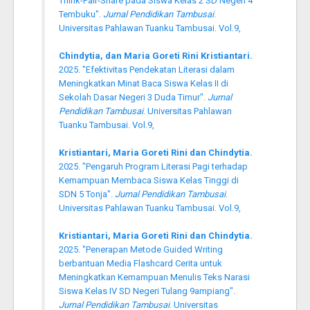
Think-Pair-Share pada Siswa Kelas 2 SD Negeri 4
Tembuku".
Jurnal Pendidikan Tambusai
.
Universitas Pahlawan Tuanku Tambusai. Vol.9,
Chindytia, dan Maria Goreti Rini Kristiantari.
2025. "Efektivitas Pendekatan Literasi dalam
Meningkatkan Minat Baca Siswa Kelas II di
Sekolah Dasar Negeri 3 Duda Timur".
Jurnal
Pendidikan Tambusai
. Universitas Pahlawan
Tuanku Tambusai. Vol.9,
Kristiantari, Maria Goreti Rini dan Chindytia.
2025. "Pengaruh Program Literasi Pagi terhadap
Kemampuan Membaca Siswa Kelas Tinggi di
SDN 5 Tonja".
Jurnal Pendidikan Tambusai
.
Universitas Pahlawan Tuanku Tambusai. Vol.9,
Kristiantari, Maria Goreti Rini dan Chindytia.
2025. "Penerapan Metode Guided Writing
berbantuan Media Flashcard Cerita untuk
Meningkatkan Kemampuan Menulis Teks Narasi
Siswa Kelas IV SD Negeri Tulang 9ampiang".
Jurnal Pendidikan Tambusai
. Universitas