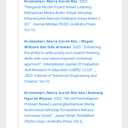
Kristiantari, Maria Goreti Rini.
2023.
"Pengaruh Model Project Based Learning
Berbantuan Media Audio Visual Terhadap
Keterampilan Menulis Deskripsi Siswa Kelas V
SD".
Journal Mimbar PGSD
. Undiksha Press.
Vol.10,
Kristiantari, Maria Goreti Rini, I Wayan
Widiana dan Gde Artawan.
2023. "Enhancing
the ability to write poetry and creative thinking
skills with rural nature-inspired contextual
approach".
International Journal Of Evaluation
And Research In Education (IJERE) 12 (2Â …,
2023
. Institute of Advanced Engineering and
Science. Vol.12,
Kristiantari, Maria Goreti Rini dan I Komang
Ngurah Wiyasa.
2023. "Model Pembelajaran
Problem Based LearningBerbantuan Media
Audiovisual terhadap Kompetensi Bahasa
Indonesia Siswa".
Jurnal Ilmiah Pendidikan
Profesi Guru
. Undiksha Press. Vol.6,