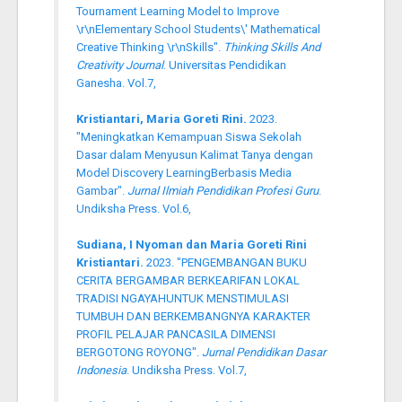
Tournament Learning Model to Improve
\r\nElementary School Students\' Mathematical
Creative Thinking \r\nSkills".
Thinking Skills And
Creativity Journal
. Universitas Pendidikan
Ganesha. Vol.7,
Kristiantari, Maria Goreti Rini.
2023.
"Meningkatkan Kemampuan Siswa Sekolah
Dasar dalam Menyusun Kalimat Tanya dengan
Model Discovery LearningBerbasis Media
Gambar".
Jurnal Ilmiah Pendidikan Profesi Guru
.
Undiksha Press. Vol.6,
Sudiana, I Nyoman dan Maria Goreti Rini
Kristiantari.
2023. "PENGEMBANGAN BUKU
CERITA BERGAMBAR BERKEARIFAN LOKAL
TRADISI NGAYAHUNTUK MENSTIMULASI
TUMBUH DAN BERKEMBANGNYA KARAKTER
PROFIL PELAJAR PANCASILA DIMENSI
BERGOTONG ROYONG".
Jurnal Pendidikan Dasar
Indonesia
. Undiksha Press. Vol.7,