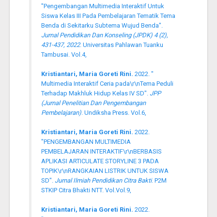
"Pengembangan Multimedia Interaktif Untuk
Siswa Kelas III Pada Pembelajaran Tematik Tema
Benda di Sekitarku Subtema Wujud Benda".
Jurnal Pendidikan Dan Konseling (JPDK) 4 (2),
431-437, 2022
. Universitas Pahlawan Tuanku
Tambusai. Vol.4,
Kristiantari, Maria Goreti Rini.
2022. "
Multimedia Interaktif Ceria pada\r\nTema Peduli
Terhadap Makhluk Hidup Kelas IV SD".
JPP
(Jurnal Penelitian Dan Pengembangan
Pembelajaran)
. Undiksha Press. Vol.6,
Kristiantari, Maria Goreti Rini.
2022.
"PENGEMBANGAN MULTIMEDIA
PEMBELAJARAN INTERAKTIF\r\nBERBASIS
APLIKASI ARTICULATE STORYLINE 3 PADA
TOPIK\r\nRANGKAIAN LISTRIK UNTUK SISWA
SD".
Jurnal Ilmiah Pendidikan Citra Bakti
. P2M
STKIP Citra Bhakti NTT. Vol.Vol.9,
Kristiantari, Maria Goreti Rini.
2022.