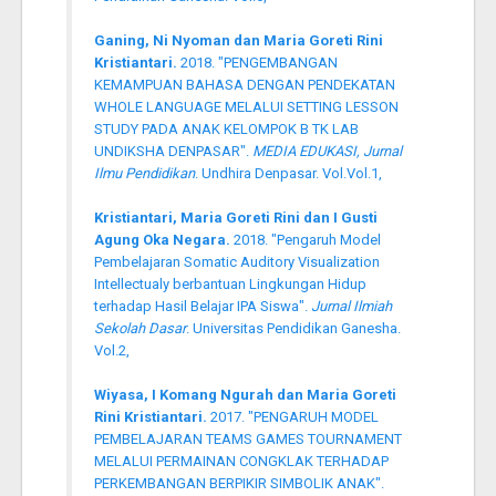
Ganing, Ni Nyoman dan Maria Goreti Rini
Kristiantari.
2018. "PENGEMBANGAN
KEMAMPUAN BAHASA DENGAN PENDEKATAN
WHOLE LANGUAGE MELALUI SETTING LESSON
STUDY PADA ANAK KELOMPOK B TK LAB
UNDIKSHA DENPASAR".
MEDIA EDUKASI, Jurnal
Ilmu Pendidikan
. Undhira Denpasar. Vol.Vol.1,
Kristiantari, Maria Goreti Rini dan I Gusti
Agung Oka Negara.
2018. "Pengaruh Model
Pembelajaran Somatic Auditory Visualization
Intellectualy berbantuan Lingkungan Hidup
terhadap Hasil Belajar IPA Siswa".
Jurnal Ilmiah
Sekolah Dasar
. Universitas Pendidikan Ganesha.
Vol.2,
Wiyasa, I Komang Ngurah dan Maria Goreti
Rini Kristiantari.
2017. "PENGARUH MODEL
PEMBELAJARAN TEAMS GAMES TOURNAMENT
MELALUI PERMAINAN CONGKLAK TERHADAP
PERKEMBANGAN BERPIKIR SIMBOLIK ANAK".