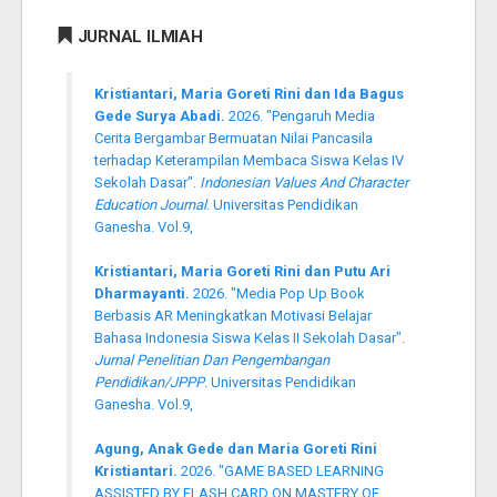
JURNAL ILMIAH
Kristiantari, Maria Goreti Rini dan Ida Bagus
Gede Surya Abadi.
2026. "Pengaruh Media
Cerita Bergambar Bermuatan Nilai Pancasila
terhadap Keterampilan Membaca Siswa Kelas IV
Sekolah Dasar".
Indonesian Values And Character
Education Journal
. Universitas Pendidikan
Ganesha. Vol.9,
Kristiantari, Maria Goreti Rini dan Putu Ari
Dharmayanti.
2026. "Media Pop Up Book
Berbasis AR Meningkatkan Motivasi Belajar
Bahasa Indonesia Siswa Kelas II Sekolah Dasar".
Jurnal Penelitian Dan Pengembangan
Pendidikan/JPPP
. Universitas Pendidikan
Ganesha. Vol.9,
Agung, Anak Gede dan Maria Goreti Rini
Kristiantari.
2026. "GAME BASED LEARNING
ASSISTED BY FLASH CARD ON MASTERY OF