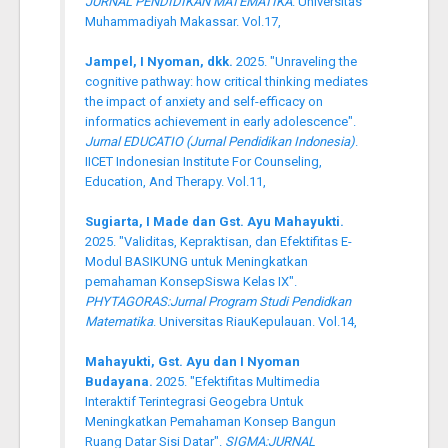
JURNAL PENDIDIKAN MATEMATIKA
. Universitas
Muhammadiyah Makassar. Vol.17,
Jampel, I Nyoman, dkk.
2025. "Unraveling the
cognitive pathway: how critical thinking mediates
the impact of anxiety and self-efficacy on
informatics achievement in early adolescence".
Jurnal EDUCATIO (Jurnal Pendidikan Indonesia)
.
IICET Indonesian Institute For Counseling,
Education, And Therapy. Vol.11,
Sugiarta, I Made dan Gst. Ayu Mahayukti.
2025. "Validitas, Kepraktisan, dan Efektifitas E-
Modul BASIKUNG untuk Meningkatkan
pemahaman KonsepSiswa Kelas IX".
PHYTAGORAS:Jurnal Program Studi Pendidkan
Matematika
. Universitas RiauKepulauan. Vol.14,
Mahayukti, Gst. Ayu dan I Nyoman
Budayana.
2025. "Efektifitas Multimedia
Interaktif Terintegrasi Geogebra Untuk
Meningkatkan Pemahaman Konsep Bangun
Ruang Datar Sisi Datar".
SIGMA:JURNAL