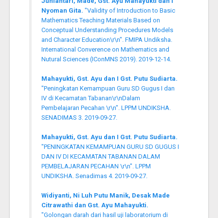
Juniantari, Made, Gst. Ayu Mahayukti dan I
Nyoman Gita.
"Validity of Introduction to Basic
Mathematics Teaching Materials Based on
Conceptual Understanding Procedures Models
and Character Education\r\n". FMIPA Undiksha.
International Converence on Mathematics and
Nutural Sciences (IConMNS 2019). 2019-12-14.
Mahayukti, Gst. Ayu dan I Gst. Putu Sudiarta.
"Peningkatan Kemampuan Guru SD Gugus I dan
IV di Kecamatan Tabanan\r\nDalam
Pembelajaran Pecahan \r\n". LPPM UNDIKSHA.
SENADIMAS 3. 2019-09-27.
Mahayukti, Gst. Ayu dan I Gst. Putu Sudiarta.
"PENINGKATAN KEMAMPUAN GURU SD GUGUS I
DAN IV DI KECAMATAN TABANAN DALAM
PEMBELAJARAN PECAHAN \r\n". LPPM
UNDIKSHA. Senadimas 4. 2019-09-27.
Widiyanti, Ni Luh Putu Manik, Desak Made
Citrawathi dan Gst. Ayu Mahayukti.
"Golongan darah dari hasil uji laboratorium di