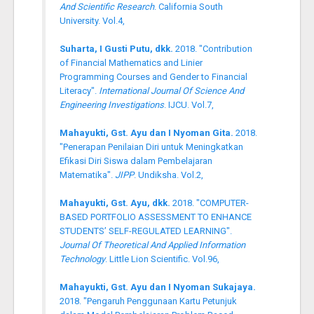
And Scientific Research
. California South
University. Vol.4,
Suharta, I Gusti Putu, dkk.
2018. "Contribution
of Financial Mathematics and Linier
Programming Courses and Gender to Financial
Literacy".
International Journal Of Science And
Engineering Investigations
. IJCU. Vol.7,
Mahayukti, Gst. Ayu dan I Nyoman Gita.
2018.
"Penerapan Penilaian Diri untuk Meningkatkan
Efikasi Diri Siswa dalam Pembelajaran
Matematika".
JIPP
. Undiksha. Vol.2,
Mahayukti, Gst. Ayu, dkk.
2018. "COMPUTER-
BASED PORTFOLIO ASSESSMENT TO ENHANCE
STUDENTS’ SELF-REGULATED LEARNING".
Journal Of Theoretical And Applied Information
Technology
. Little Lion Scientific. Vol.96,
Mahayukti, Gst. Ayu dan I Nyoman Sukajaya.
2018. "Pengaruh Penggunaan Kartu Petunjuk