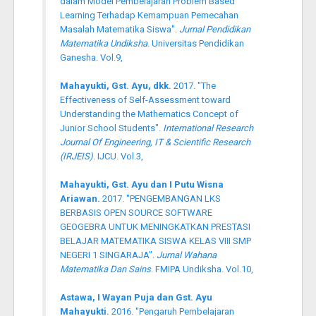
dalam Model Pembelajaran Problem Based
Learning Terhadap Kemampuan Pemecahan
Masalah Matematika Siswa".
Jurnal Pendidikan
Matematika Undiksha
. Universitas Pendidikan
Ganesha. Vol.9,
Mahayukti, Gst. Ayu, dkk.
2017. "The
Effectiveness of Self-Assessment toward
Understanding the Mathematics Concept of
Junior School Students".
International Research
Journal Of Engineering, IT & Scientific Research
(IRJEIS)
. IJCU. Vol.3,
Mahayukti, Gst. Ayu dan I Putu Wisna
Ariawan.
2017. "PENGEMBANGAN LKS
BERBASIS OPEN SOURCE SOFTWARE
GEOGEBRA UNTUK MENINGKATKAN PRESTASI
BELAJAR MATEMATIKA SISWA KELAS VIII SMP
NEGERI 1 SINGARAJA".
Jurnal Wahana
Matematika Dan Sains
. FMIPA Undiksha. Vol.10,
Astawa, I Wayan Puja dan Gst. Ayu
Mahayukti.
2016. "Pengaruh Pembelajaran