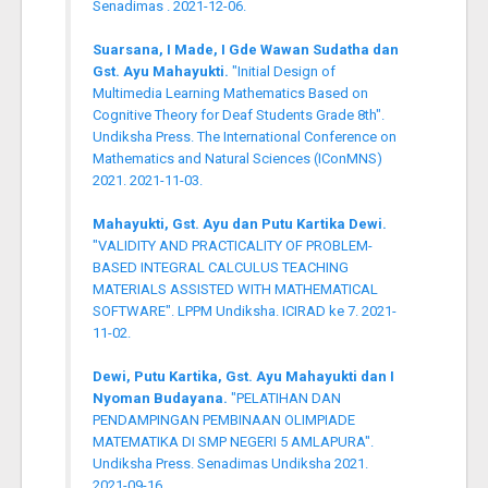
Senadimas . 2021-12-06.
Suarsana, I Made, I Gde Wawan Sudatha dan
Gst. Ayu Mahayukti.
"Initial Design of
Multimedia Learning Mathematics Based on
Cognitive Theory for Deaf Students Grade 8th".
Undiksha Press. The International Conference on
Mathematics and Natural Sciences (IConMNS)
2021. 2021-11-03.
Mahayukti, Gst. Ayu dan Putu Kartika Dewi.
"VALIDITY AND PRACTICALITY OF PROBLEM-
BASED INTEGRAL CALCULUS TEACHING
MATERIALS ASSISTED WITH MATHEMATICAL
SOFTWARE". LPPM Undiksha. ICIRAD ke 7. 2021-
11-02.
Dewi, Putu Kartika, Gst. Ayu Mahayukti dan I
Nyoman Budayana.
"PELATIHAN DAN
PENDAMPINGAN PEMBINAAN OLIMPIADE
MATEMATIKA DI SMP NEGERI 5 AMLAPURA".
Undiksha Press. Senadimas Undiksha 2021.
2021-09-16.