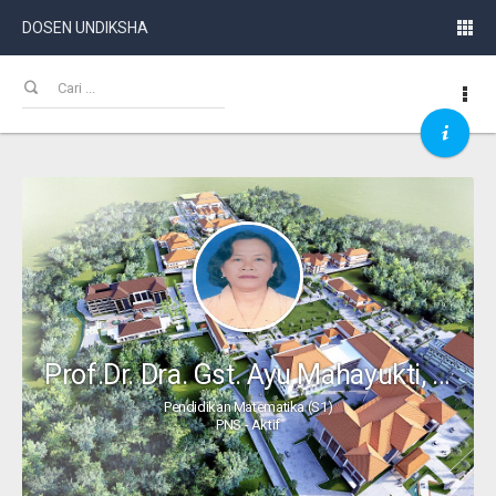
DOSEN UNDIKSHA
Prof.Dr. Dra. Gst. Ayu Mahayukti, M.Si.
Pendidikan Matematika (S1)
PNS - Aktif