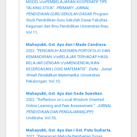
MODEL\r\nPEMBELAJARAN KOOPERATIF TIPE
TALKING STICK".
PRIMARY: JURNAL
PENDIDIKAN GURU SEKOLAH DASAR
. Program
Studi Pendidikan Guru Sekolah Dasar Fakultas
Keguruan dan Ilmu Pendidikan Universitas Riau.
Vol.11,
Mahayukti, Gst. Ayu dan I Made Candiasa.
2022. "PENGARUH ASESMEN PORTOFOLIO DAN
KEMANDIRIAN \r\nBELAJAR TERHADAP HASIL
BELAJAR DENGAN \r\nMENGENDALIKAN
KECERDASAN LOGIS MATEMATIS".
Delta : Jurnal
Ilmiah Pendidikan Matematika
. Universitas
Pekalongan. Vol.10,
Mahayukti, Gst. Ayu dan Gede Suweken.
2022. "Reflection on Local Wisdom Oriented
Online Learning and Peer Assessment ".
JURNAL
PENDIDIKAN DAN PENGAJARAN(JPP)
.
Undiksha. Vol.55,
Mahayukti, Gst. Ayu dan I Gst. Putu Sudiarta.
2022. "Penerapan Metode Pemberian Tugas