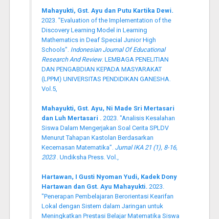
Mahayukti, Gst. Ayu dan Putu Kartika Dewi.
2023. "Evaluation of the Implementation of the
Discovery Learning Model in Learning
Mathematics in Deaf Special Junior High
Schools".
Indonesian Journal Of Educational
Research And Review
. LEMBAGA PENELITIAN
DAN PENGABDIAN KEPADA MASYARAKAT
(LPPM) UNIVERSITAS PENDIDIKAN GANESHA.
Vol.5,
Mahayukti, Gst. Ayu, Ni Made Sri Mertasari
dan Luh Mertasari .
2023. "Analisis Kesalahan
Siswa Dalam Mengerjakan Soal Cerita SPLDV
Menurut Tahapan Kastolan Berdasarkan
Kecemasan Matematika".
Jurnal IKA 21 (1), 8-16,
2023
. Undiksha Press. Vol.,
Hartawan, I Gusti Nyoman Yudi, Kadek Dony
Hartawan dan Gst. Ayu Mahayukti.
2023.
"Penerapan Pembelajaran Berorientasi Kearifan
Lokal dengan Sistem dalam Jaringan untuk
Meningkatkan Prestasi Belajar Matematika Siswa