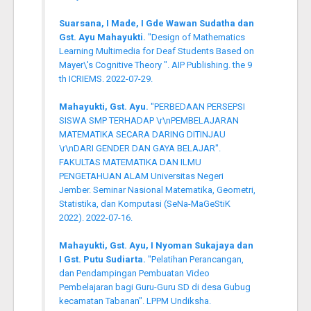
Suarsana, I Made, I Gde Wawan Sudatha dan
Gst. Ayu Mahayukti.
"Design of Mathematics
Learning Multimedia for Deaf Students Based on
Mayer\'s Cognitive Theory ". AIP Publishing. the 9
th ICRIEMS. 2022-07-29.
Mahayukti, Gst. Ayu.
"PERBEDAAN PERSEPSI
SISWA SMP TERHADAP \r\nPEMBELAJARAN
MATEMATIKA SECARA DARING DITINJAU
\r\nDARI GENDER DAN GAYA BELAJAR".
FAKULTAS MATEMATIKA DAN ILMU
PENGETAHUAN ALAM Universitas Negeri
Jember. Seminar Nasional Matematika, Geometri,
Statistika, dan Komputasi (SeNa-MaGeStiK
2022). 2022-07-16.
Mahayukti, Gst. Ayu, I Nyoman Sukajaya dan
I Gst. Putu Sudiarta.
"Pelatihan Perancangan,
dan Pendampingan Pembuatan Video
Pembelajaran bagi Guru-Guru SD di desa Gubug
kecamatan Tabanan". LPPM Undiksha.