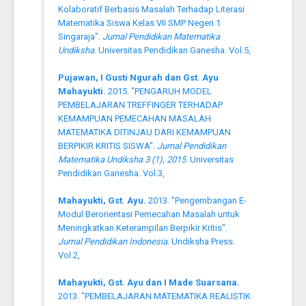
Kolaboratif Berbasis Masalah Terhadap Literasi
Matematika Siswa Kelas VII SMP Negeri 1
Singaraja".
Jurnal Pendidikan Matematika
Undiksha
. Universitas Pendidikan Ganesha. Vol.5,
Pujawan, I Gusti Ngurah dan Gst. Ayu
Mahayukti.
2015. "PENGARUH MODEL
PEMBELAJARAN TREFFINGER TERHADAP
KEMAMPUAN PEMECAHAN MASALAH
MATEMATIKA DITINJAU DARI KEMAMPUAN
BERPIKIR KRITIS SISWA".
Jurnal Pendidikan
Matematika Undiksha 3 (1), 2015
. Universitas
Pendidikan Ganesha. Vol.3,
Mahayukti, Gst. Ayu.
2013. "Pengembangan E-
Modul Berorientasi Pemecahan Masalah untuk
Meningkatkan Keterampilan Berpikir Kritis".
Jurnal Pendidikan Indonesia
. Undiksha Press.
Vol.2,
Mahayukti, Gst. Ayu dan I Made Suarsana.
2013. "PEMBELAJARAN MATEMATIKA REALISTIK