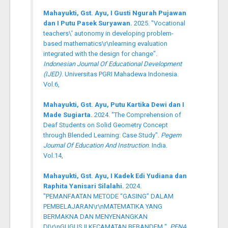
Mahayukti, Gst. Ayu, I Gusti Ngurah Pujawan
dan I Putu Pasek Suryawan.
2025. "Vocational
teachers\' autonomy in developing problem-
based mathematics\r\nlearning evaluation
integrated with the design for change".
Indonesian Journal Of Educational Development
(IJED)
. Universitas PGRI Mahadewa Indonesia.
Vol.6,
Mahayukti, Gst. Ayu, Putu Kartika Dewi dan I
Made Sugiarta.
2024. "The Comprehension of
Deaf Students on Solid Geometry Concept
through Blended Learning: Case Study".
Pegem
Journal Of Education And Instruction
. India.
Vol.14,
Mahayukti, Gst. Ayu, I Kadek Edi Yudiana dan
Raphita Yanisari Silalahi.
2024.
"PEMANFAATAN METODE “GASING” DALAM
PEMBELAJARAN\r\nMATEMATIKA YANG
BERMAKNA DAN MENYENANGKAN
DI\r\nGUGUS II KECAMATAN BEBANDEM ".
PENA