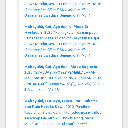
Siswa Melalui Model Pembelajaran\r\nMEA\r\n".
Junal Nasional Pendidikan Matematika
.
Universitas Swadaya Gunung djati. Vol.4,
Mahayukti, Gst. Ayu dan Ni Made Sri
Mertasari.
2020. "Peningkatan Kemampuan
Pemecahan Masalah dan\r\nKeaktifan Belajar
Siswa Melalui Model Pembelajaran\r\nMEA".
Junal Nasional Pendidikan Matematika
.
Universitas Swadaya Gunung djati. Vol.4,
Mahayukti, Gst. Ayu dan I Made Sugiarta.
2020. "EVALUASI PROSES PEMBELAJARAN
MATEMATIKA SECARA DARING DI SMAN KOTA
SINGARAJA ".
Jurnal IKA 18 (2), 136-157, 2020
.
IKA Undiksha. Vol.18,
Mahayukti, Gst. Ayu, I Gusti Putu Suharta
dan Putu Kartika Dewi.
2020. "Analisis
Kesalahan Siswa dalam Menyelesaikan\r\nSoal
Keterampilan Berpikir Tingkat Tinggi pada
Materi\r\nLimit Fungsi Aljabar".
Jurnal