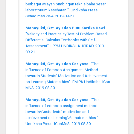
berbagai wilayah bimbingan teknis balai besar
laboratorium kesehatan ". Undiksha Press.
Senadimas ke-4. 2019-09-27.
Mahayukti, Gst. Ayu dan Putu Kartika Dewi.
"Validity and Practicality Test of Problem-Based
Differential Calculus Textbooks with Self-
Assessment". LPPM UNDIKSHA. ICIRAD. 2019-
09-21.
Mahayukti, Gst. Ayu dan Sariyasa.
"The
Influence of Edmodo Assignment Method
towards Students’ Motivation and Achievement
on Learning Matemathics". FMIPA Undiksha. ICon
MNS. 2019-08-30.
Mahayukti, Gst. Ayu dan Sariyasa.
"The
influence of edmodo assignment method
towards\r\nstudents’ motivation and
achievement on learning\r\nmatemathics.".
Undiksha Press. IConMnS. 2019-08-30.