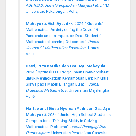
ABDIMAS: Jurnal Pengabdian Masyarakat
. LPPM
Universitas Pekalongan. Vol.5,
Mahayukti, Gst. Ayu, dkk.
2024. "Students’
Mathematical Anxiety during the Covid-19
Pandemic and Its Impact on Deaf Students’
Mathematics Learning Outcomes ".
Unnes
Journal Of Mathematics Education
. Unnes.
Vol.13,
Dewi, Putu Kartika dan Gst. Ayu Mahayukti.
2024. "Optimalisasi Penggunaan Liveworksheet
untuk Meningkatkan Kemampuan Berpikir Kritis
Siswa pada Materi Bilangan Bulat ".
Jurnal
Didactical Mathematics
. Universitas Majalengka.
Vol.6,
Hartawan, I Gusti Nyoman Yudi dan Gst. Ayu
Mahayukti.
2024. "Junior High School Student’s
Computational Thinking Ability in Solving
Mathematical Problems".
Jurnal Pedagogi Dan
Pembelajaran
. Universitas Pendidikan Ganesha.