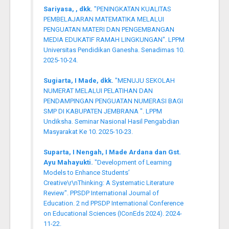
Sariyasa, , dkk.
"PENINGKATAN KUALITAS
PEMBELAJARAN MATEMATIKA MELALUI
PENGUATAN MATERI DAN PENGEMBANGAN
MEDIA EDUKATIF RAMAH LINGKUNGAN". LPPM
Universitas Pendidikan Ganesha. Senadimas 10.
2025-10-24.
Sugiarta, I Made, dkk.
"MENUJU SEKOLAH
NUMERAT MELALUI PELATIHAN DAN
PENDAMPINGAN PENGUATAN NUMERASI BAGI
SMP DI KABUPATEN JEMBRANA ". LPPM
Undiksha. Seminar Nasional Hasil Pengabdian
Masyarakat Ke 10. 2025-10-23.
Suparta, I Nengah, I Made Ardana dan Gst.
Ayu Mahayukti.
"Development of Learning
Models to Enhance Students’
Creative\r\nThinking: A Systematic Literature
Review". PPSDP International Journal of
Education. 2 nd PPSDP International Conference
on Educational Sciences (IConEds 2024). 2024-
11-22.