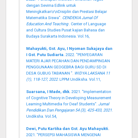
dengan Sevima Edlink untuk
Meningkatkan\r\nDisiplin dan Prestasi Belajar
Matematika Siswa".
CENDEKIA Jurnal Of
Education And Teaching
. Center of Language
and Cultura Studies Pusat kajian Bahasa dan
Budaya Surakarta Indonesia. Vol.16,
Mahayukti, Gst. Ayu, I Nyoman Sukajaya dan
I Gst. Putu Sudiarta.
2022. "PENYEGARAN
MATERI AJAR PECAHAN DAN PENDAMPINGAN
PENGGUNAAN GEOGEBRA BAGI GURU SD DI
DESA GUBUG TABANAN ".
WIDYA LAKSANA 11
(1), 118-127, 2022
. LPPM Undiksha. Vol.11,
Suarsana, I Made, dkk.
2021. "Implementation
of Cognitive Theory in Developing Measurement
Learning Multimedia for Deaf Students".
Jurnal
Pendidikan Dan Pengajaran 54 (3), 425-433, 2021
.
Undiksha. Vol.54,
Dewi, Putu Kartika dan Gst. Ayu Mahayukti.
2021. "PERSEPSI MAHASISWA MENGENAI