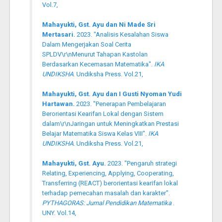
Vol.7,
Mahayukti, Gst. Ayu dan Ni Made Sri
Mertasari.
2023. "Analisis Kesalahan Siswa
Dalam Mengerjakan Soal Cerita
SPLDV\r\nMenurut Tahapan Kastolan
Berdasarkan Kecemasan Matematika".
IKA
UNDIKSHA
. Undiksha Press. Vol.21,
Mahayukti, Gst. Ayu dan I Gusti Nyoman Yudi
Hartawan.
2023. "Penerapan Pembelajaran
Berorientasi Kearifan Lokal dengan Sistem
dalam\r\nJaringan untuk Meningkatkan Prestasi
Belajar Matematika Siswa Kelas VIII".
IKA
UNDIKSHA
. Undiksha Press. Vol.21,
Mahayukti, Gst. Ayu.
2023. "Pengaruh strategi
Relating, Experiencing, Applying, Cooperating,
Transferring (REACT) berorientasi kearifan lokal
terhadap pemecahan masalah dan karakter".
PYTHAGORAS: Jurnal Pendidikan Matematika
.
UNY. Vol.14,