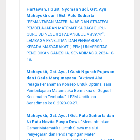
Hartawan, I Gusti Nyoman Yudi, Gst. Ayu
Mahayukti dan I Gst. Putu Sudiarta.
"PEMANTAPAN MATERI AJAR DAN STRATEGI
PEMBELAJARAN MATEMATIKA BAGI GURU-
GURU SD NEGERI 2 PADANGBULIA\r\n\r\n".
LEMBAGA PENELITIAN DAN PENGABDIAN
KEPADA MASYARAKAT (LPPM) UNIVERSITAS
PENDIDIKAN GANESHA. SENADIMAS 9. 2024-10-
18.
Mahayukti, Gst. Ayu, I Gusti Ngurah Pujawan
dan I Gede Margunayasa.
"Aktivasi Alat
Peraga Penanaman Konsep Untuk Optimalisasi
Pembelajaran Matematika Bermakna di Gugus I
Kecamatan Tembuku". LP2M Undiksha.
Senadimas ke 8. 2023-09-27.
Mahayukti, Gst. Ayu, I Gst. Putu Sudiarta dan
Ni Putu Novita Puspa Dewi.
"Menumbuhkan
Gemar Matematika Untuk Siswa melalui
Penyegaran dan Pendampingan Materi