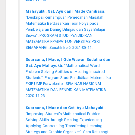
Mahayukti, Gst. Ayu dan I Made Candiasa.
"Deskripsi Kemampuan Pemecahan Masalah
Matematika Berdasarkan Teori Polya pada
Pembelajaran Daring Ditinjau dari Gaya Belajar
Siswa". PROGRAM STUDI PENDIDIKAN
MATEMATIKA FPMIPATI-UNIVERSITAS PGRI
SEMARANG . Senatik ke 6. 2021-08-11.
Suarsana, I Made, I Gde Wawan Sudatha dan
Gst. Ayu Mahayukti.
"Mathematical Word
Problem Solving Abilities of Hearing-Impaired
Students". Program Studi Pendidikan Matematika
FKIP UMP Purwokerto . SEMINAR NASIONAL
MATEMATIKA DAN PENDIDIKAN MATEMATIKA.
2020-11-23.
Suarsana, I Made dan Gst. Ayu Mahayukti.
"Improving Student’s Mathematical Problem-
Solving Skills through Relating-Experiencing-
Applying-Cooperating-Transferring Learning
Strategy and Graphic Organizer". Sam Ratulangi.