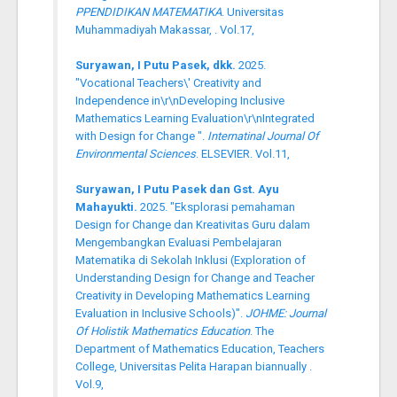
PPENDIDIKAN MATEMATIKA
. Universitas
Muhammadiyah Makassar, . Vol.17,
Suryawan, I Putu Pasek, dkk.
2025.
"Vocational Teachers\' Creativity and
Independence in\r\nDeveloping Inclusive
Mathematics Learning Evaluation\r\nIntegrated
with Design for Change ".
Internatinal Journal Of
Environmental Sciences
. ELSEVIER. Vol.11,
Suryawan, I Putu Pasek dan Gst. Ayu
Mahayukti.
2025. "Eksplorasi pemahaman
Design for Change dan Kreativitas Guru dalam
Mengembangkan Evaluasi Pembelajaran
Matematika di Sekolah Inklusi (Exploration of
Understanding Design for Change and Teacher
Creativity in Developing Mathematics Learning
Evaluation in Inclusive Schools)".
JOHME: Journal
Of Holistik Mathematics Education
. The
Department of Mathematics Education, Teachers
College, Universitas Pelita Harapan biannually .
Vol.9,