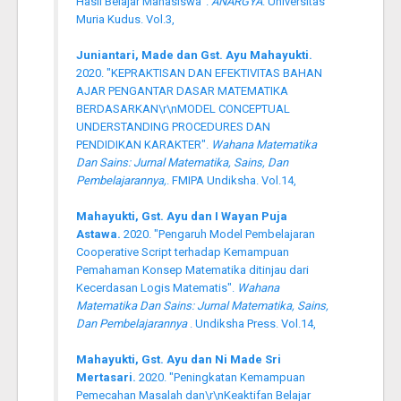
Hasil Belajar Mahasiswa".
ANARGYA
. Universitas
Muria Kudus. Vol.3,
Juniantari, Made dan Gst. Ayu Mahayukti.
2020. "KEPRAKTISAN DAN EFEKTIVITAS BAHAN
AJAR PENGANTAR DASAR MATEMATIKA
BERDASARKAN\r\nMODEL CONCEPTUAL
UNDERSTANDING PROCEDURES DAN
PENDIDIKAN KARAKTER".
Wahana Matematika
Dan Sains: Jurnal Matematika, Sains, Dan
Pembelajarannya,
. FMIPA Undiksha. Vol.14,
Mahayukti, Gst. Ayu dan I Wayan Puja
Astawa.
2020. "Pengaruh Model Pembelajaran
Cooperative Script terhadap Kemampuan
Pemahaman Konsep Matematika ditinjau dari
Kecerdasan Logis Matematis".
Wahana
Matematika Dan Sains: Jurnal Matematika, Sains,
Dan Pembelajarannya
. Undiksha Press. Vol.14,
Mahayukti, Gst. Ayu dan Ni Made Sri
Mertasari.
2020. "Peningkatan Kemampuan
Pemecahan Masalah dan\r\nKeaktifan Belajar