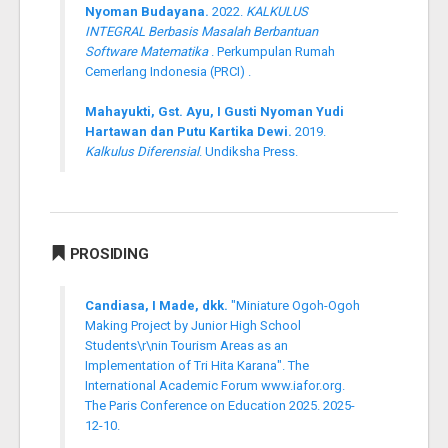
Nyoman Budayana.
2022.
KALKULUS
INTEGRAL Berbasis Masalah Berbantuan
Software Matematika
. Perkumpulan Rumah
Cemerlang Indonesia (PRCI) .
Mahayukti, Gst. Ayu, I Gusti Nyoman Yudi
Hartawan dan Putu Kartika Dewi.
2019.
Kalkulus Diferensial
. Undiksha Press.
PROSIDING
Candiasa, I Made, dkk.
"Miniature Ogoh-Ogoh
Making Project by Junior High School
Students\r\nin Tourism Areas as an
Implementation of Tri Hita Karana". The
International Academic Forum www.iafor.org.
The Paris Conference on Education 2025. 2025-
12-10.