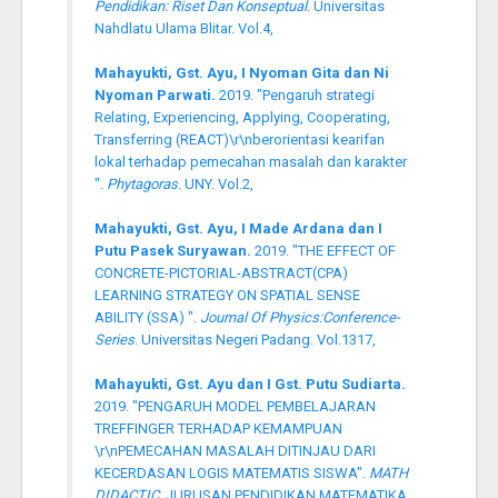
Pendidikan: Riset Dan Konseptual
. Universitas
Nahdlatu Ulama Blitar. Vol.4,
Mahayukti, Gst. Ayu, I Nyoman Gita dan Ni
Nyoman Parwati.
2019. "Pengaruh strategi
Relating, Experiencing, Applying, Cooperating,
Transferring (REACT)\r\nberorientasi kearifan
lokal terhadap pemecahan masalah dan karakter
".
Phytagoras
. UNY. Vol.2,
Mahayukti, Gst. Ayu, I Made Ardana dan I
Putu Pasek Suryawan.
2019. "THE EFFECT OF
CONCRETE-PICTORIAL-ABSTRACT(CPA)
LEARNING STRATEGY ON SPATIAL SENSE
ABILITY (SSA) ".
Journal Of Physics:Conference-
Series
. Universitas Negeri Padang. Vol.1317,
Mahayukti, Gst. Ayu dan I Gst. Putu Sudiarta.
2019. "PENGARUH MODEL PEMBELAJARAN
TREFFINGER TERHADAP KEMAMPUAN
\r\nPEMECAHAN MASALAH DITINJAU DARI
KECERDASAN LOGIS MATEMATIS SISWA".
MATH
DIDACTIC
. JURUSAN PENDIDIKAN MATEMATIKA