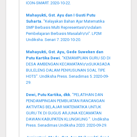
ICON-SMART. 2020-10-22.
Mahayukti, Gst. Ayu dan I Gusti Putu
Suharta.
"Kelayakan Bahan Ajar Matematika
SMP Berbasis Multi Representasi\r\ndalam
Pembelajaran Berbasis Masalah\r\n". LP2M
Undiksha. Senari 7. 2020-10-20.
Mahayukti, Gst. Ayu, Gede Suweken dan
Putu Kartika Dewi.
"KEMAMPUAN GURU SD DI
DESA AMBENGAN KECAMATAN\r\nSUKASADA
BULELENG DALAM PENYUSUNAN SOAL TIPE
HOTS". Undiksha Press. Senadimas 5. 2020-09-
29.
Dewi, Putu Kartika, dkk.
"PELATIHAN DAN
PENDAMPINGAN PEMBUATAN RANCANGAN
AKTIVITAS BELAJAR MATEMATIKA UNTUK
GURU TK DI GUGUS ARJUNA KECAMATAN
DAWAN KABUPATEN KLUNGKUNG ". Undiksha
Press. Senadimas Undiksha 2020. 2020-09-29.