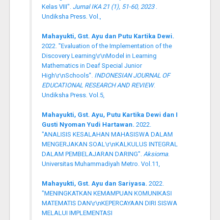
Kelas VIII".
Jurnal IKA 21 (1), 51-60, 2023
.
Undiksha Press. Vol.,
Mahayukti, Gst. Ayu dan Putu Kartika Dewi.
2022. "Evaluation of the Implementation of the
Discovery Learning\r\nModel in Learning
Mathematics in Deaf Special Junior
High\r\nSchools".
INDONESIAN JOURNAL OF
EDUCATIONAL RESEARCH AND REVIEW
.
Undiksha Press. Vol.5,
Mahayukti, Gst. Ayu, Putu Kartika Dewi dan I
Gusti Nyoman Yudi Hartawan.
2022.
"ANALISIS KESALAHAN MAHASISWA DALAM
MENGERJAKAN SOAL\r\nKALKULUS INTEGRAL
DALAM PEMBELAJARAN DARING".
Aksioma
.
Universitas Muhammadiyah Metro. Vol.11,
Mahayukti, Gst. Ayu dan Sariyasa.
2022.
"MENINGKATKAN KEMAMPUAN KOMUNIKASI
MATEMATIS DAN\r\nKEPERCAYAAN DIRI SISWA
MELALUI IMPLEMENTASI