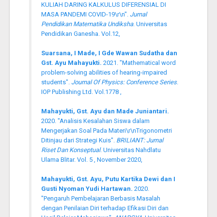
KULIAH DARING KALKULUS DIFERENSIAL DI
MASA PANDEMI COVID-19\r\n".
Jurnal
Pendidikan Matematika Undiksha
. Universitas
Pendidikan Ganesha. Vol.12,
Suarsana, I Made, I Gde Wawan Sudatha dan
Gst. Ayu Mahayukti.
2021. "Mathematical word
problem-solving abilities of hearing-impaired
students".
Journal Of Physics: Conference Series
.
IOP Publishing Ltd. Vol.1778 ,
Mahayukti, Gst. Ayu dan Made Juniantari.
2020. "Analisis Kesalahan Siswa dalam
Mengerjakan Soal Pada Materi\r\nTrigonometri
Ditinjau dari Strategi Kuis".
BRILIANT: Jurnal
Riset Dan Konseptual
. Universitas Nahdlatu
Ulama Blitar. Vol. 5 , November 2020,
Mahayukti, Gst. Ayu, Putu Kartika Dewi dan I
Gusti Nyoman Yudi Hartawan.
2020.
"Pengaruh Pembelajaran Berbasis Masalah
dengan Penilaian Diri terhadap Efikasi Diri dan