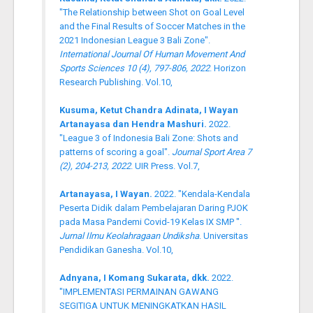
"The Relationship between Shot on Goal Level
and the Final Results of Soccer Matches in the
2021 Indonesian League 3 Bali Zone".
International Journal Of Human Movement And
Sports Sciences 10 (4), 797-806, 2022
. Horizon
Research Publishing. Vol.10,
Kusuma, Ketut Chandra Adinata, I Wayan
Artanayasa dan Hendra Mashuri.
2022.
"League 3 of Indonesia Bali Zone: Shots and
patterns of scoring a goal".
Journal Sport Area 7
(2), 204-213, 2022
. UIR Press. Vol.7,
Artanayasa, I Wayan.
2022. "Kendala-Kendala
Peserta Didik dalam Pembelajaran Daring PJOK
pada Masa Pandemi Covid-19 Kelas IX SMP ".
Jurnal Ilmu Keolahragaan Undiksha
. Universitas
Pendidikan Ganesha. Vol.10,
Adnyana, I Komang Sukarata, dkk.
2022.
"IMPLEMENTASI PERMAINAN GAWANG
SEGITIGA UNTUK MENINGKATKAN HASIL