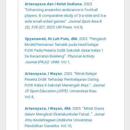
Artanayasa dan I Ketut Sudiana.
2023.
"Enhancing anaerobic endurance in football
players: A comparative study of 3-a-side and 5-a-
side small-sided games".
Journal Sport Area 8
(3), 318-327, 2023
. UIR Press. Vol.8,
Spyanawati, Ni Luh Putu, dkk.
2023. "Pengaruh
Model Permainan Tematik pada Hasil belajar
PJOK Pada Peserta Didik Sekolah dasar kelas 1
Se Kecamatan Buleleng".
Physical Activity
Journal (PAJU)
. UNM. Vol.1,
Artanayasa, I Wayan.
2023. "Minat Belajar
Peserta Didik Terhadap Pembelajaran Daring
PJOK Kelas X Sekolah Menengah Atas.".
Journal
Of Sport Education (JOPE)
. Universitas Riau.
Vol.4,
Artanayasa, I Wayan, dkk.
2023. "Minat Siswa
dalam Mengikuti Ekstrakurikuler Futsal. ".
Jurnal
Ilmu Keolahragaan Undiksha
. Universitas
Pendidikan Ganesha. Vol.10,