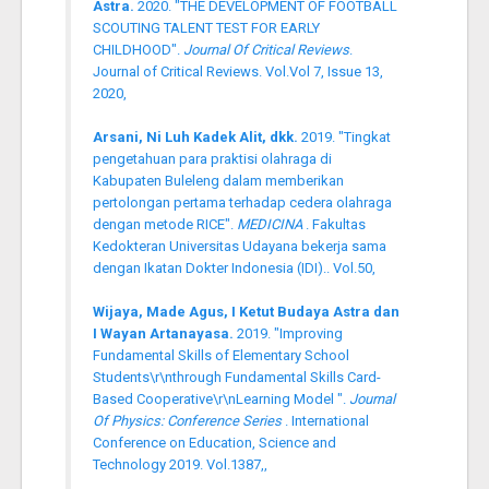
Astra.
2020. "THE DEVELOPMENT OF FOOTBALL
SCOUTING TALENT TEST FOR EARLY
CHILDHOOD".
Journal Of Critical Reviews
.
Journal of Critical Reviews. Vol.Vol 7, Issue 13,
2020,
Arsani, Ni Luh Kadek Alit, dkk.
2019. "Tingkat
pengetahuan para praktisi olahraga di
Kabupaten Buleleng dalam memberikan
pertolongan pertama terhadap cedera olahraga
dengan metode RICE".
MEDICINA
. Fakultas
Kedokteran Universitas Udayana bekerja sama
dengan Ikatan Dokter Indonesia (IDI).. Vol.50,
Wijaya, Made Agus, I Ketut Budaya Astra dan
I Wayan Artanayasa.
2019. "Improving
Fundamental Skills of Elementary School
Students\r\nthrough Fundamental Skills Card-
Based Cooperative\r\nLearning Model ".
Journal
Of Physics: Conference Series
. International
Conference on Education, Science and
Technology 2019. Vol.1387,,