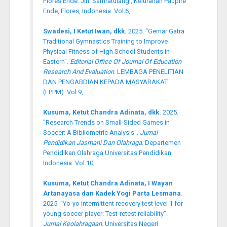
Flores Ende. Jln. Samratulangi, Kelurahan Paupire
Ende, Flores, Indonesia. Vol.6,
Swadesi, I Ketut Iwan, dkk.
2025. "Gemar Gatra
Traditional Gymnastics Training to Improve
Physical Fitness of High School Students in
Eastern".
Editorial Office Of Journal Of Education
Research And Evaluation
. LEMBAGA PENELITIAN
DAN PENGABDIAN KEPADA MASYARAKAT
(LPPM). Vol.9,
Kusuma, Ketut Chandra Adinata, dkk.
2025.
"Research Trends on Small-Sided Games in
Soccer: A Bibliometric Analysis".
Jurnal
Pendidikan Jasmani Dan Olahraga
. Departemen
Pendidikan Olahraga Universitas Pendidikan
Indonesia. Vol.10,
Kusuma, Ketut Chandra Adinata, I Wayan
Artanayasa dan Kadek Yogi Parta Lesmana.
2025. "Yo-yo intermittent recovery test level 1 for
young soccer player: Test-retest reliability".
Jurnal Keolahragaan
. Universitas Negeri