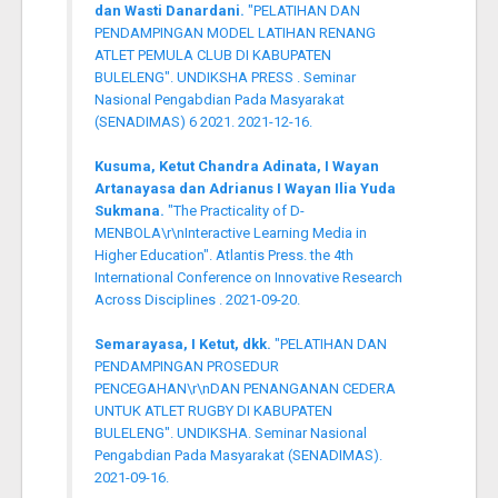
dan Wasti Danardani.
"PELATIHAN DAN
PENDAMPINGAN MODEL LATIHAN RENANG
ATLET PEMULA CLUB DI KABUPATEN
BULELENG". UNDIKSHA PRESS . Seminar
Nasional Pengabdian Pada Masyarakat
(SENADIMAS) 6 2021. 2021-12-16.
Kusuma, Ketut Chandra Adinata, I Wayan
Artanayasa dan Adrianus I Wayan Ilia Yuda
Sukmana.
"The Practicality of D-
MENBOLA\r\nInteractive Learning Media in
Higher Education". Atlantis Press. the 4th
International Conference on Innovative Research
Across Disciplines . 2021-09-20.
Semarayasa, I Ketut, dkk.
"PELATIHAN DAN
PENDAMPINGAN PROSEDUR
PENCEGAHAN\r\nDAN PENANGANAN CEDERA
UNTUK ATLET RUGBY DI KABUPATEN
BULELENG". UNDIKSHA. Seminar Nasional
Pengabdian Pada Masyarakat (SENADIMAS).
2021-09-16.