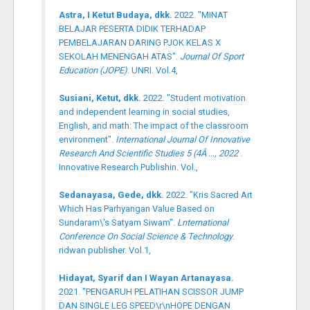
Astra, I Ketut Budaya, dkk.
2022. "MINAT
BELAJAR PESERTA DIDIK TERHADAP
PEMBELAJARAN DARING PJOK KELAS X
SEKOLAH MENENGAH ATAS".
Journal Of Sport
Education (JOPE)
. UNRI. Vol.4,
Susiani, Ketut, dkk.
2022. "Student motivation
and independent learning in social studies,
English, and math: The impact of the classroom
environment".
International Journal Of Innovative
Research And Scientific Studies 5 (4Â …, 2022
.
Innovative Research Publishin. Vol.,
Sedanayasa, Gede, dkk.
2022. "Kris Sacred Art
Which Has Parhyangan Value Based on
Sundaram\'s Satyam Siwam".
Lnternational
Conference On Social Science & Technology
.
ridwan publisher. Vol.1,
Hidayat, Syarif dan I Wayan Artanayasa.
2021. "PENGARUH PELATIHAN SCISSOR JUMP
DAN SINGLE LEG SPEED\r\nHOPE DENGAN