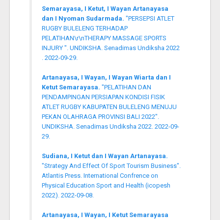
Semarayasa, I Ketut, I Wayan Artanayasa
dan I Nyoman Sudarmada.
"PERSEPSI ATLET
RUGBY BULELENG TERHADAP
PELATIHAN\r\nTHERAPY MASSAGE SPORTS
INJURY ". UNDIKSHA. Senadimas Undiksha 2022
. 2022-09-29.
Artanayasa, I Wayan, I Wayan Wiarta dan I
Ketut Semarayasa.
"PELATIHAN DAN
PENDAMPINGAN PERSIAPAN KONDISI FISIK
ATLET RUGBY KABUPATEN BULELENG MENUJU
PEKAN OLAHRAGA PROVINSI BALI 2022".
UNDIKSHA. Senadimas Undiksha 2022. 2022-09-
29.
Sudiana, I Ketut dan I Wayan Artanayasa.
"Strategy And Effect Of Sport Tourism Business".
Atlantis Press. International Confrence on
Physical Education Sport and Health (icopesh
2022). 2022-09-08.
Artanayasa, I Wayan, I Ketut Semarayasa