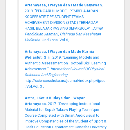
Artanayasa, I Wayan dan I Made Satyawan.
2019. "PENGARUH MODEL PEMBELAJARAN
KOOPERATIF TIPE STUDENT TEAMS
ACHIEVEMENT DIVISION (STAD) TERHADAP
HASIL BELAJAR PASSING SEPAKBOLA".
Jurnal
Pendidikan Jasmani, Olahraga Dan Kesehatan
Undiksha
. Undiksha. Vol.6,
Artanayasa, I Wayan dan Made Kurnia
Widiastuti Giri.
2019. "Learning Models and
Authentic Assessment on Football Skill Learning
Achievement ".
International Journal Of Physical
Sciences And Engineering
.
http://sciencescholar.us/journal/index.php/ijpse
. Vol.Vol. 3 ,
Astra, I Ketut Budaya dan I Wayan
Artanayasa.
2017. "Developing Instructional
Material for Sepak Takraw Playing Technique
Course Completed with Smart Audiovisual to
Improve Competencies of the Student of Sport &
Healt Education Departement Ganesha University