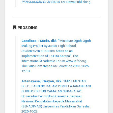
PENGUKURAN OLAHRAGA
. CV. Dewa Publishing.
PROSIDING
Candiasa, I Made, dkk.
"Miniature Ogoh-Ogoh
Making Project by Junior High School
Students\r\nin Tourism Areas as an
Implementation of Tri Hita Karana". The
International Academic Forum www.iafor.org.
The Paris Conference on Education 2025. 2025-
12-10.
Artanayasa, I Wayan, dkk.
"IMPLEMENTASI
DEEP LEARNING DALAM PEMBELAJARAN BAGI
GURU PJOK DI KECAMATAN SUKASADA".
Universitas Pendidikan Ganesha. Seminar
Nasional Pengabdian kepada Masyarakat
(SENADIMAS) Universitas Pendidikan Ganesha.
2025-10-23.