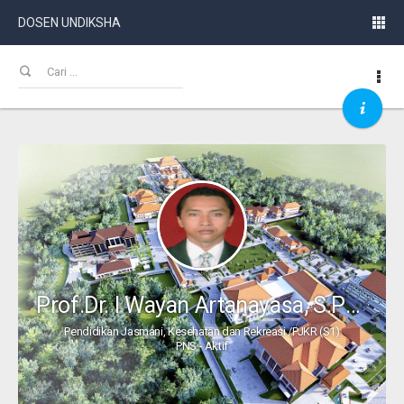
DOSEN UNDIKSHA
Prof.Dr. I Wayan Artanayasa, S.Pd., M.Pd., AIFO-FIT.
Pendidikan Jasmani, Kesehatan dan Rekreasi /PJKR (S1)
PNS - Aktif