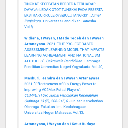
TINGKAT KECEPATAN BERBEDA TERHADAP
DAYA\r\nLEDAK OTOT TUNGKAI PADA PESERTA
EKSTRAKURIKULER\r\nBULUTANGKIS".
Jurnal
Penjakora
. Universitas Pendidikan Ganesha.
Vol.8,
Widiana, I Wayan, I Made Tegeh dan I Wayan
Artanayasa.
2021. "THE PROJECT-BASED
ASSESSMENT LEARNING MODEL THAT IMPACTS
LEARNING ACHIEVEMENT AND NATIONALISM
ATTITUDES".
Cakrawala Pendidikan
. Lembaga
Penelitian Universitas Negeri Yogyakarta. Vol.40,
Mashuri, Hendra dan I Wayan Artanayasa.
2021. "Effectiveness of Bio-Energy Power to
Improving VO2Max Futsal Players".
COMPETITOR: Jurnal Pendidikan Kepelatihan
Olahraga 13 (2), 208-215, 0
. Jurusan Kepelatihan
Olahraga. Fakultas Ilmu Keolahragaan.
Universitas Negeri Makassar. Vol.13,
Artanayasa, I Wayan dan I Ketut Budaya