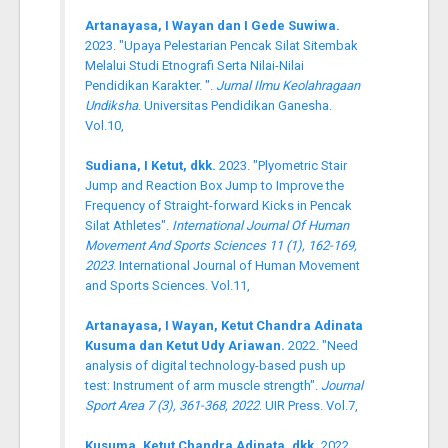
Artanayasa, I Wayan dan I Gede Suwiwa.
2023. "Upaya Pelestarian Pencak Silat Sitembak
Melalui Studi Etnografi Serta Nilai-Nilai
Pendidikan Karakter. ".
Jurnal Ilmu Keolahragaan
Undiksha
. Universitas Pendidikan Ganesha.
Vol.10,
Sudiana, I Ketut, dkk.
2023. "Plyometric Stair
Jump and Reaction Box Jump to Improve the
Frequency of Straight-forward Kicks in Pencak
Silat Athletes".
International Journal Of Human
Movement And Sports Sciences 11 (1), 162-169,
2023
. International Journal of Human Movement
and Sports Sciences. Vol.11,
Artanayasa, I Wayan, Ketut Chandra Adinata
Kusuma dan Ketut Udy Ariawan.
2022. "Need
analysis of digital technology-based push up
test: Instrument of arm muscle strength".
Journal
Sport Area 7 (3), 361-368, 2022
. UIR Press. Vol.7,
Kusuma, Ketut Chandra Adinata, dkk.
2022.