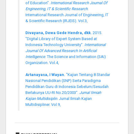
of Education".
International Research Journal Of
Engineering, IT & Scientific Research
.
International Research Journal of Engineering, IT
& Scientific Research (IRJEIS). Vol.3,
Divayana, Dewa Gede Hendra, dkk.
2015.
"Digital Library of Expert System Based at
Indonesia Technology University".
International
Journal Of Advanced Research In Artificial
Intelligence
. The Science and Information (SAI)
Organization. Vol.4,
Artanayasa, I Wayan.
"Kajian Tentang 8 Standar
Nasional Pendidikan (SNP) Serta Paradigma
Pendidikan Guru di Indonesia Sebelum/Sesudah
Berlakunya UU-RI No.20/2003".
Jurnal Ilmiah
Kajian Multidisiplin
. Jurnal Ilmiah Kajian
Multidisipliner. Vol.9,