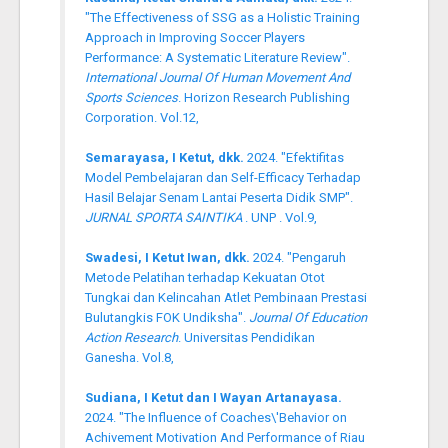
"The Effectiveness of SSG as a Holistic Training
Approach in Improving Soccer Players
Performance: A Systematic Literature Review".
International Journal Of Human Movement And
Sports Sciences
. Horizon Research Publishing
Corporation. Vol.12,
Semarayasa, I Ketut, dkk.
2024. "Efektifitas
Model Pembelajaran dan Self-Efficacy Terhadap
Hasil Belajar Senam Lantai Peserta Didik SMP".
JURNAL SPORTA SAINTIKA
. UNP . Vol.9,
Swadesi, I Ketut Iwan, dkk.
2024. "Pengaruh
Metode Pelatihan terhadap Kekuatan Otot
Tungkai dan Kelincahan Atlet Pembinaan Prestasi
Bulutangkis FOK Undiksha".
Journal Of Education
Action Research
. Universitas Pendidikan
Ganesha. Vol.8,
Sudiana, I Ketut dan I Wayan Artanayasa.
2024. "The Influence of Coaches\'Behavior on
Achivement Motivation And Performance of Riau