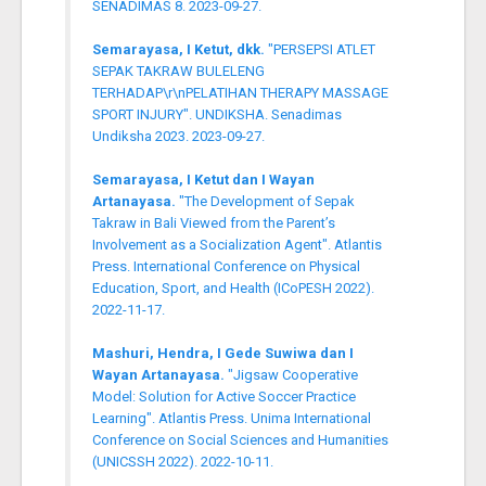
SENADIMAS 8. 2023-09-27.
Semarayasa, I Ketut, dkk.
"PERSEPSI ATLET
SEPAK TAKRAW BULELENG
TERHADAP\r\nPELATIHAN THERAPY MASSAGE
SPORT INJURY". UNDIKSHA. Senadimas
Undiksha 2023. 2023-09-27.
Semarayasa, I Ketut dan I Wayan
Artanayasa.
"The Development of Sepak
Takraw in Bali Viewed from the Parent’s
Involvement as a Socialization Agent". Atlantis
Press. International Conference on Physical
Education, Sport, and Health (ICoPESH 2022).
2022-11-17.
Mashuri, Hendra, I Gede Suwiwa dan I
Wayan Artanayasa.
"Jigsaw Cooperative
Model: Solution for Active Soccer Practice
Learning". Atlantis Press. Unima International
Conference on Social Sciences and Humanities
(UNICSSH 2022). 2022-10-11.