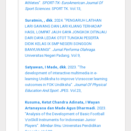
Athletes".
SPORT-TK- EuroAmerican Journal Of
Sport Sciences
. SPORT TK. Vol.13,
Suratmin, , dkk.
2024. "PENGARUH LATIHAN
LARI GAWANG DAN LARI KIJANG TERHADAP
HASIL LOMPAT JAUH GAYA JONGKOK DITINJAU
DARI DAYA LEDAK OTOT TUNGKAI PESERTA
DIDIK KELAS IX SMP NEGERI SONGGON
BANYUWANGI".
Jurnal Performa Olahraga
.
Universitas Negeri Padang. Vol.9,
Satyawan, I Made, dkk.
2023. "The
development of interactive multimedia in e-
learning Undiksha to improve \r\nsoccer learning
outcomes in FOK Undiksha".
Journal Of Physical
Education And Sport
. JPES. Vol.23,
Kusuma, Ketut Chandra Adinata, I Wayan
Artanayasa dan Made Agus Dharmadi.
2023.
"Analysis of the Development of Basic Football
\r\nSkill Instruments for Indonesian Junior
Players".
Mimbar Ilmu
. Universitas Pendidikan