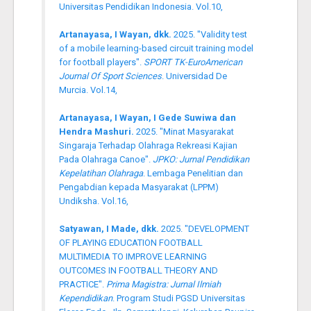
Universitas Pendidikan Indonesia. Vol.10,
Artanayasa, I Wayan, dkk.
2025. "Validity test
of a mobile learning-based circuit training model
for football players".
SPORT TK-EuroAmerican
Journal Of Sport Sciences
. Universidad De
Murcia. Vol.14,
Artanayasa, I Wayan, I Gede Suwiwa dan
Hendra Mashuri.
2025. "Minat Masyarakat
Singaraja Terhadap Olahraga Rekreasi Kajian
Pada Olahraga Canoe".
JPKO: Jurnal Pendidikan
Kepelatihan Olahraga
. Lembaga Penelitian dan
Pengabdian kepada Masyarakat (LPPM)
Undiksha. Vol.16,
Satyawan, I Made, dkk.
2025. "DEVELOPMENT
OF PLAYING EDUCATION FOOTBALL
MULTIMEDIA TO IMPROVE LEARNING
OUTCOMES IN FOOTBALL THEORY AND
PRACTICE".
Prima Magistra: Jurnal Ilmiah
Kependidikan
. Program Studi PGSD Universitas