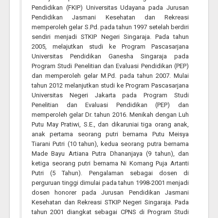
Pendidikan (FKIP) Universitas Udayana pada Jurusan
Pendidikan Jasmani Kesehatan dan Rekreasi
memperoleh gelar S.Pd. pada tahun 1997 setelah berdiri
sendiri menjadi STKIP Negeri Singaraja. Pada tahun
2005, melajutkan studi ke Program Pascasarjana
Universitas Pendidikan Ganesha Singaraja pada
Program Studi Penelitian dan Evaluasi Pendidikan (PEP)
dan memperoleh gelar M.Pd. pada tahun 2007. Mulai
tahun 2012 melanjutkan studi ke Program Pascasarjana
Universitas Negeri Jakarta pada Program Studi
Penelitian dan Evaluasi Pendidikan (PEP) dan
memperoleh gelar Dr. tahun 2016. Menikah dengan Luh
Putu May Pratiwi, S.E., dan dikaruniai tiga orang anak,
anak pertama seorang putri bernama Putu Meisya
Tiarani Putri (10 tahun), kedua seorang putra bernama
Made Bayu Artiana Putra Dhananjaya (9 tahun), dan
ketiga seorang putri bernama Ni Komang Puja Artanti
Putri (5 Tahun). Pengalaman sebagai dosen di
perguruan tinggi dimulai pada tahun 1998-2001 menjadi
dosen honorer pada Jurusan Pendidikan Jasmani
Kesehatan dan Rekreasi STKIP Negeri Singaraja. Pada
tahun 2001 diangkat sebagai CPNS di Program Studi