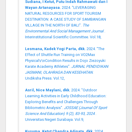
Sudiana, I Ketut, Putu Indah Rahmawati dan I
Wayan Artanayasa.
2024. "LEVERAGING
NATURAL RESOURCES FOR SPORT TOURISM
DESTINATION: A CASE STUDY OF SAMBANGAN
VILLAGE IN THE NORTH OF BALI".
The
Environmental And Social Management Journal
.
Interinstitutional Scientific Committee. Vol.18,
Lesmana, Kadek Yogi Parta, dkk.
2024. "The
Effect of Shuttle Run Training on VO2Max
Physical\r\nCondition Results in Dojo Ziezoyuki
Karate Academy Athletes".
JURNAL PENDIDIKAN
JASMANI, OLAHRAGA DAN KESEHATAN
.
Undiksha Press. Vol.12,
Asril, Nice Maylani, dkk.
2024. "Outdoor
Learning Activities in Early Childhood Education:
Exploring Benefits and Challenges Through
Bibliometric Analysis".
JOSSAE (Journal Of Sport
Science And Education) 9 (2), 83-93, 2024
.
Universitas Negeri Surabaya. Vol.9,
Kusuma, Ketut Chandra Adinata, dkk.
2024.