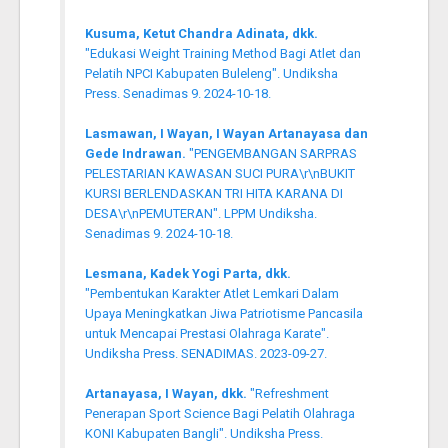
Kusuma, Ketut Chandra Adinata, dkk.
"Edukasi Weight Training Method Bagi Atlet dan
Pelatih NPCI Kabupaten Buleleng". Undiksha
Press. Senadimas 9. 2024-10-18.
Lasmawan, I Wayan, I Wayan Artanayasa dan
Gede Indrawan.
"PENGEMBANGAN SARPRAS
PELESTARIAN KAWASAN SUCI PURA\r\nBUKIT
KURSI BERLENDASKAN TRI HITA KARANA DI
DESA\r\nPEMUTERAN". LPPM Undiksha.
Senadimas 9. 2024-10-18.
Lesmana, Kadek Yogi Parta, dkk.
"Pembentukan Karakter Atlet Lemkari Dalam
Upaya Meningkatkan Jiwa Patriotisme Pancasila
untuk Mencapai Prestasi Olahraga Karate".
Undiksha Press. SENADIMAS. 2023-09-27.
Artanayasa, I Wayan, dkk.
"Refreshment
Penerapan Sport Science Bagi Pelatih Olahraga
KONI Kabupaten Bangli". Undiksha Press.