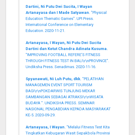
Dartini, Ni Putu Dwi Sucita, I Wayan
Artanayasa dan I Made Satyawan.
"Physical
Education Thematic Games". UPI Press.
International Conference on Elementary
Education. 2020-11-21.
Artanayasa, I Wayan, Ni Putu Dwi Sucita
Dartini dan Ketut Chandra Adinata Kusuma.
"IMPROVING FOOTBALL REFERE’S FITNESS
THROUGH FITNESS TEST IN BALI\r\nPROVINCE".
Undiksha Press. Senadimas. 2020-11-16.
Spyanawati, Ni Luh Putu, dkk.
"PELATIHAN
MANAGEMEN EVENT SPORT TOURISM
BAGI\r\nPOKDARWIS TUNJUNG MEKAR
SAMBANGAN SEBAGAI ATRAKSI\r\nWISATA
BUDAYA ". UNDIKSHA PRESS. SEMINAR
NASIONAL PENGABDIAN KEPADA MASYARAKAT
KE-5. 2020-09-29.
Artanayasa, I Wayan.
"Melalui Fitness Test Kita
Tingkatkan Kebugaran Wasit Sepakbola Provinsi