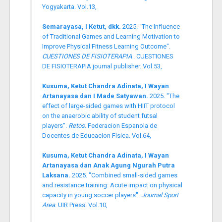
Yogyakarta. Vol.13,
Semarayasa, I Ketut, dkk.
2025. "The Influence
of Traditional Games and Learning Motivation to
Improve Physical Fitness Learning Outcome".
CUESTIONES DE FISIOTERAPIA
. CUESTIONES
DE FISIOTERAPIA journal publisher. Vol.53,
Kusuma, Ketut Chandra Adinata, I Wayan
Artanayasa dan I Made Satyawan.
2025. "The
effect of large-sided games with HIIT protocol
on the anaerobic ability of student futsal
players".
Retos
. Federacion Espanola de
Docentes de Educacion Fisica. Vol.64,
Kusuma, Ketut Chandra Adinata, I Wayan
Artanayasa dan Anak Agung Ngurah Putra
Laksana.
2025. "Combined small-sided games
and resistance training: Acute impact on physical
capacity in young soccer players".
Journal Sport
Area
. UIR Press. Vol.10,