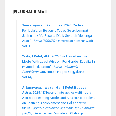
JURNAL ILMIAH
Semarayasa, I Ketut, dkk.
2026. "Video
Pembelajaran Berbasis Tugas Gerak Lompat
Jauh untuk \r\nPeserta Didik Sekolah Menengah
Atas ".
Jurnal PORKES
. Universitas hamzanwadi.
Vol.8,
Yoda, I Ketut, dkk.
2025. "Inclusive Learning
Model With Local Wisdom For Gender Equality In
Physical Education".
Jurnal Cakrawala
Pendidikan
. Universitas Negeri Yogyakarta.
Vol.44,
Artanayasa, I Wayan dan I Ketut Budaya
Astra.
2025. "Effects of Interactive Multimedia-
Assisted Learning Model and Kinaesthetic Talent
on Learning Achievement and Collaborative
Skills".
Jurnal Pendidikan Jasmani Dan OLahraga
(JPJO)
. Departemen Pendidikan Olahraga