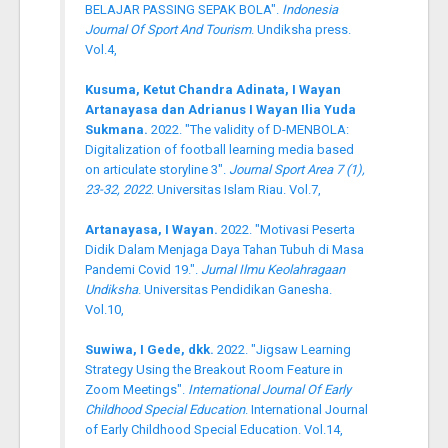
BELAJAR PASSING SEPAK BOLA".
Indonesia
Journal Of Sport And Tourism
. Undiksha press.
Vol.4,
Kusuma, Ketut Chandra Adinata, I Wayan
Artanayasa dan Adrianus I Wayan Ilia Yuda
Sukmana.
2022. "The validity of D-MENBOLA:
Digitalization of football learning media based
on articulate storyline 3".
Journal Sport Area 7 (1),
23-32, 2022
. Universitas Islam Riau. Vol.7,
Artanayasa, I Wayan.
2022. "Motivasi Peserta
Didik Dalam Menjaga Daya Tahan Tubuh di Masa
Pandemi Covid 19.".
Jurnal Ilmu Keolahragaan
Undiksha
. Universitas Pendidikan Ganesha.
Vol.10,
Suwiwa, I Gede, dkk.
2022. "Jigsaw Learning
Strategy Using the Breakout Room Feature in
Zoom Meetings".
International Journal Of Early
Childhood Special Education
. International Journal
of Early Childhood Special Education. Vol.14,