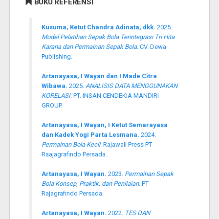
BUKU REFERENSI
Kusuma, Ketut Chandra Adinata, dkk.
2025.
Model Pelatihan Sepak Bola Terintegrasi Tri Hita
Karana dan Permainan Sepak Bola
. CV. Dewa
Publishing.
Artanayasa, I Wayan dan I Made Citra
Wibawa.
2025.
ANALISIS DATA MENGGUNAKAN
KORELASI
. PT. INSAN CENDEKIA MANDIRI
GROUP.
Artanayasa, I Wayan, I Ketut Semarayasa
dan Kadek Yogi Parta Lesmana.
2024.
Permainan Bola Kecil
. Rajawali Press PT
Raajagrafindo Persada.
Artanayasa, I Wayan.
2023.
Permainan Sepak
Bola Konsep, Praktik, dan Penilaian
. PT
Rajagrafindo Persada.
Artanayasa, I Wayan.
2022.
TES DAN