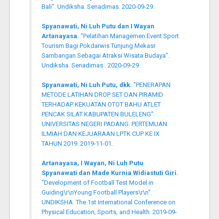
Bali". Undiksha. Senadimas. 2020-09-29.
Spyanawati, Ni Luh Putu dan I Wayan
Artanayasa.
"Pelatihan Managemen Event Sport
Tourism Bagi Pokdarwis Tunjung Mekasr
Sambangan Sebagai Atraksi Wisata Budaya".
Undiksha. Senadimas . 2020-09-29.
Spyanawati, Ni Luh Putu, dkk.
"PENERAPAN
METODE LATIHAN DROP SET DAN PIRAMID
TERHADAP KEKUATAN OTOT BAHU ATLET
PENCAK SILAT KABUPATEN BULELENG".
UNIVERSITAS NEGERI PADANG. PERTEMUAN
ILMIAH DAN KEJUARAAN LPTK CUP KE IX
TAHUN 2019. 2019-11-01.
Artanayasa, I Wayan, Ni Luh Putu
Spyanawati dan Made Kurnia Widiastuti Giri.
"Development of Football Test Model in
Guiding\r\nYoung Football Players\r\n".
UNDIKSHA. The 1st International Conference on
Physical Education, Sports, and Health. 2019-09-