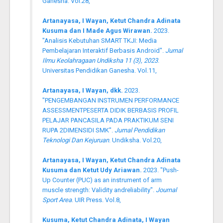
Ganesha. Vol.28,
Artanayasa, I Wayan, Ketut Chandra Adinata
Kusuma dan I Made Agus Wirawan.
2023.
"Analisis Kebutuhan SMART TKJI: Media
Pembelajaran Interaktif Berbasis Android".
Jurnal
Ilmu Keolahragaan Undiksha 11 (3), 2023
.
Universitas Pendidikan Ganesha. Vol.11,
Artanayasa, I Wayan, dkk.
2023.
"PENGEMBANGAN INSTRUMEN PERFORMANCE
ASSESSMENTPESERTA DIDIK BERBASIS PROFIL
PELAJAR PANCASILA PADA PRAKTIKUM SENI
RUPA 2DIMENSIDI SMK".
Jurnal Pendidikan
Teknologi Dan Kejuruan
. Undiksha. Vol.20,
Artanayasa, I Wayan, Ketut Chandra Adinata
Kusuma dan Ketut Udy Ariawan.
2023. "Push-
Up Counter (PUC) as an instrument of arm
muscle strength: Validity andreliability".
Journal
Sport Area
. UIR Press. Vol.8,
Kusuma, Ketut Chandra Adinata, I Wayan