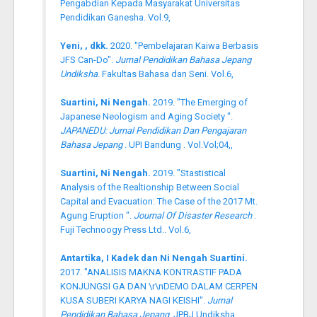
Pengabdian Kepada Masyarakat Universitas
Pendidikan Ganesha. Vol.9,
Yeni, , dkk.
2020. "Pembelajaran Kaiwa Berbasis
JFS Can-Do".
Jurnal Pendidikan Bahasa Jepang
Undiksha
. Fakultas Bahasa dan Seni. Vol.6,
Suartini, Ni Nengah.
2019. "The Emerging of
Japanese Neologism and Aging Society ".
JAPANEDU: Jurnal Pendidikan Dan Pengajaran
Bahasa Jepang
. UPI Bandung . Vol.Vol;04,,
Suartini, Ni Nengah.
2019. "Stastistical
Analysis of the Realtionship Between Social
Capital and Evacuation: The Case of the 2017 Mt.
Agung Eruption ".
Journal Of Disaster Research
.
Fuji Technoogy Press Ltd.. Vol.6,
Antartika, I Kadek dan Ni Nengah Suartini.
2017. "ANALISIS MAKNA KONTRASTIF PADA
KONJUNGSI GA DAN \r\nDEMO DALAM CERPEN
KUSA SUBERI KARYA NAGI KEISHI".
Jurnal
Pendidikan Bahasa Jepang
. JPBJ Undiksha.