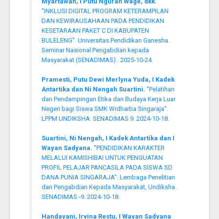
Myartawan, I Putu Ngurah Wage, dkk.
"INKLUSI DIGITAL PROGRAM KETERAMPILAN
DAN KEWIRAUSAHAAN PADA PENDIDIKAN
KESETARAAN PAKET C DI KABUPATEN
BULELENG". Universitas Pendidikan Ganesha.
Seminar Nasional Pengabdian kepada
Masyarakat (SENADIMAS) . 2025-10-24.
Pramesti, Putu Dewi Merlyna Yuda, I Kadek
Antartika dan Ni Nengah Suartini.
"Pelatihan
dan Pendampingan Etika dan Budaya Kerja Luar
Negeri bagi Siswa SMK Widharba Singaraja".
LPPM UNDIKSHA. SENADIMAS 9. 2024-10-18.
Suartini, Ni Nengah, I Kadek Antartika dan I
Wayan Sadyana.
"PENDIDIKAN KARAKTER
MELALUI KAMISHIBAI UNTUK PENGUATAN
PROFIL PELAJAR PANCASILA PADA SISWA SD
DANA PUNIA SINGARAJA". Lembaga Penelitian
dan Pengabdian Kepada Masyarakat, Undiksha .
SENADIMAS -9. 2024-10-18.
Handayani, Irvina Restu, I Wayan Sadyana