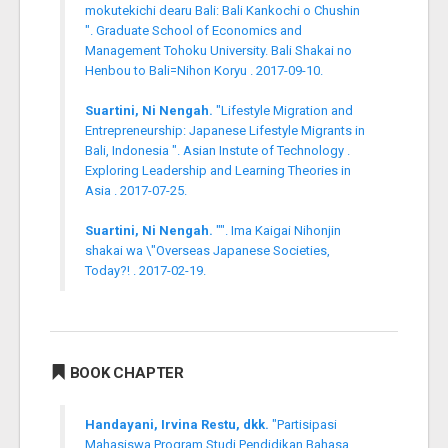
mokutekichi dearu Bali: Bali Kankochi o Chushin
". Graduate School of Economics and
Management Tohoku University. Bali Shakai no
Henbou to Bali=Nihon Koryu . 2017-09-10.
Suartini, Ni Nengah.
"Lifestyle Migration and
Entrepreneurship: Japanese Lifestyle Migrants in
Bali, Indonesia ". Asian Instute of Technology .
Exploring Leadership and Learning Theories in
Asia . 2017-07-25.
Suartini, Ni Nengah.
"". Ima Kaigai Nihonjin
shakai wa \"Overseas Japanese Societies,
Today?! . 2017-02-19.
BOOK CHAPTER
Handayani, Irvina Restu, dkk.
"Partisipasi
Mahasiswa Program Studi Pendidikan Bahasa