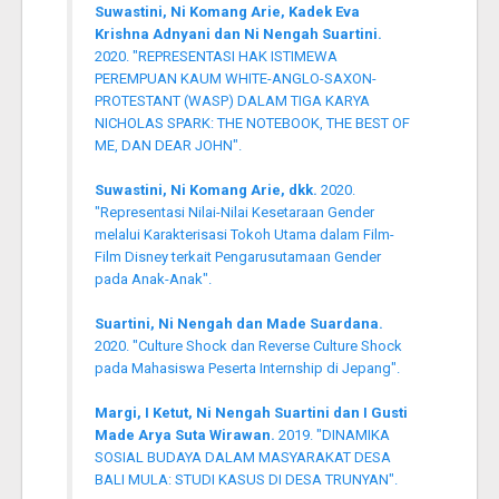
Suwastini, Ni Komang Arie, Kadek Eva
Krishna Adnyani dan Ni Nengah Suartini.
2020. "REPRESENTASI HAK ISTIMEWA
PEREMPUAN KAUM WHITE-ANGLO-SAXON-
PROTESTANT (WASP) DALAM TIGA KARYA
NICHOLAS SPARK: THE NOTEBOOK, THE BEST OF
ME, DAN DEAR JOHN".
Suwastini, Ni Komang Arie, dkk.
2020.
"Representasi Nilai-Nilai Kesetaraan Gender
melalui Karakterisasi Tokoh Utama dalam Film-
Film Disney terkait Pengarusutamaan Gender
pada Anak-Anak".
Suartini, Ni Nengah dan Made Suardana.
2020. "Culture Shock dan Reverse Culture Shock
pada Mahasiswa Peserta Internship di Jepang".
Margi, I Ketut, Ni Nengah Suartini dan I Gusti
Made Arya Suta Wirawan.
2019. "DINAMIKA
SOSIAL BUDAYA DALAM MASYARAKAT DESA
BALI MULA: STUDI KASUS DI DESA TRUNYAN".