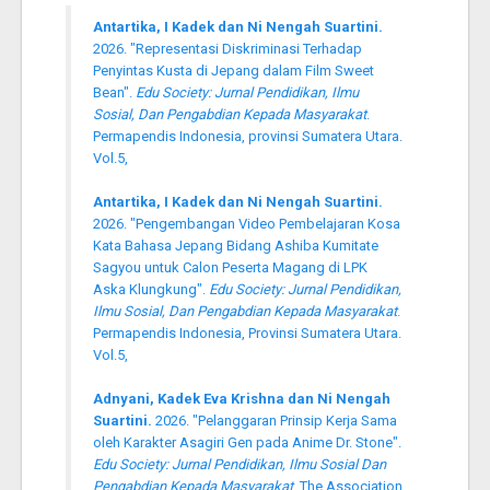
Antartika, I Kadek dan Ni Nengah Suartini.
2026. "Representasi Diskriminasi Terhadap
Penyintas Kusta di Jepang dalam Film Sweet
Bean".
Edu Society: Jurnal Pendidikan, Ilmu
Sosial, Dan Pengabdian Kepada Masyarakat
.
Permapendis Indonesia, provinsi Sumatera Utara.
Vol.5,
Antartika, I Kadek dan Ni Nengah Suartini.
2026. "Pengembangan Video Pembelajaran Kosa
Kata Bahasa Jepang Bidang Ashiba Kumitate
Sagyou untuk Calon Peserta Magang di LPK
Aska Klungkung".
Edu Society: Jurnal Pendidikan,
Ilmu Sosial, Dan Pengabdian Kepada Masyarakat
.
Permapendis Indonesia, Provinsi Sumatera Utara.
Vol.5,
Adnyani, Kadek Eva Krishna dan Ni Nengah
Suartini.
2026. "Pelanggaran Prinsip Kerja Sama
oleh Karakter Asagiri Gen pada Anime Dr. Stone".
Edu Society: Jurnal Pendidikan, Ilmu Sosial Dan
Pengabdian Kepada Masyarakat
. The Association