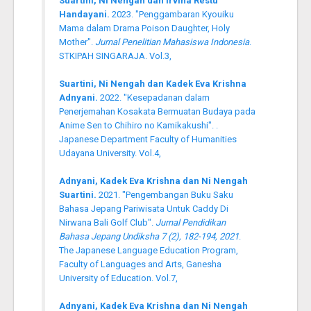
Suartini, Ni Nengah dan Irvina Restu
Handayani.
2023. "Penggambaran Kyouiku
Mama dalam Drama Poison Daughter, Holy
Mother".
Jurnal Penelitian Mahasiswa Indonesia
.
STKIPAH SINGARAJA. Vol.3,
Suartini, Ni Nengah dan Kadek Eva Krishna
Adnyani.
2022. "Kesepadanan dalam
Penerjemahan Kosakata Bermuatan Budaya pada
Anime Sen to Chihiro no Kamikakushi".
.
Japanese Department Faculty of Humanities
Udayana University. Vol.4,
Adnyani, Kadek Eva Krishna dan Ni Nengah
Suartini.
2021. "Pengembangan Buku Saku
Bahasa Jepang Pariwisata Untuk Caddy Di
Nirwana Bali Golf Club".
Jurnal Pendidikan
Bahasa Jepang Undiksha 7 (2), 182-194, 2021
.
The Japanese Language Education Program,
Faculty of Languages and Arts, Ganesha
University of Education. Vol.7,
Adnyani, Kadek Eva Krishna dan Ni Nengah