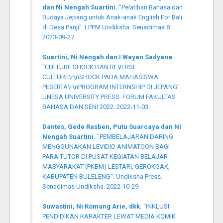
dan Ni Nengah Suartini.
"Pelatihan Bahasa dan
Budaya Jepang untuk Anak-anak English For Bali
di Desa Panji". LPPM Undiksha. Senadimas 8.
2023-09-27.
Suartini, Ni Nengah dan I Wayan Sadyana.
"CULTURE SHOCK DAN REVERSE
CULTURE\r\nSHOCK PADA MAHASISWA
PESERTA\r\nPROGRAM INTERNSHIP DI JEPANG".
UNESA UNIVERSITY PRESS. FORUM FAKULTAS
BAHASA DAN SENI 2022. 2022-11-03.
Dantes, Gede Rasben, Putu Suarcaya dan Ni
Nengah Suartini.
"PEMBELAJARAN DARING
MENGGUNAKAN LEVIDIO ANIMATOON BAGI
PARA TUTOR DI PUSAT KEGIATAN BELAJAR
MASYARAKAT (PKBM) LESTARI, GEROKGAK,
KABUPATEN BULELENG". Undiksha Press.
Senadimas Undiksha. 2022-10-29.
Suwastini, Ni Komang Arie, dkk.
"INKLUSI
PENDIDIKAN KARAKTER LEWAT MEDIA KOMIK