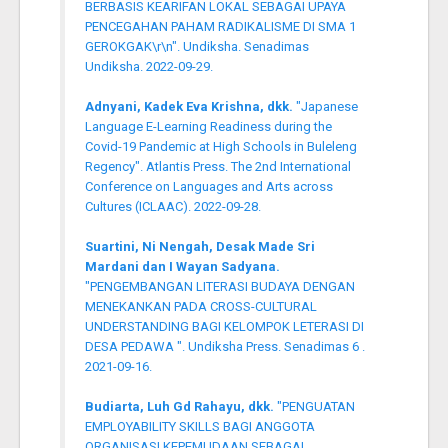
BERBASIS KEARIFAN LOKAL SEBAGAI UPAYA
PENCEGAHAN PAHAM RADIKALISME DI SMA 1
GEROKGAK\r\n". Undiksha. Senadimas
Undiksha. 2022-09-29.
Adnyani, Kadek Eva Krishna, dkk.
"Japanese
Language E-Learning Readiness during the
Covid-19 Pandemic at High Schools in Buleleng
Regency". Atlantis Press. The 2nd International
Conference on Languages and Arts across
Cultures (ICLAAC). 2022-09-28.
Suartini, Ni Nengah, Desak Made Sri
Mardani dan I Wayan Sadyana.
"PENGEMBANGAN LITERASI BUDAYA DENGAN
MENEKANKAN PADA CROSS-CULTURAL
UNDERSTANDING BAGI KELOMPOK LETERASI DI
DESA PEDAWA ". Undiksha Press. Senadimas 6 .
2021-09-16.
Budiarta, Luh Gd Rahayu, dkk.
"PENGUATAN
EMPLOYABILITY SKILLS BAGI ANGGOTA
ORGANISASI KEPEMUDAAN SEBAGAI