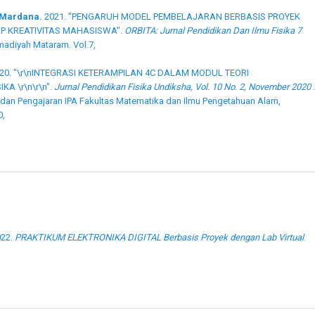
u Mardana.
2021. "PENGARUH MODEL PEMBELAJARAN BERBASIS PROYEK
P KREATIVITAS MAHASISWA".
ORBITA: Jurnal Pendidikan Dan Ilmu Fisika 7
madiyah Mataram. Vol.7,
20. "\r\nINTEGRASI KETERAMPILAN 4C DALAM MODUL TEORI
A \r\n\r\n".
Jurnal Pendidikan Fisika Undiksha, Vol. 10 No. 2, November 2020
.
a dan Pengajaran IPA Fakultas Matematika dan Ilmu Pengetahuan Alam,
0,
022.
PRAKTIKUM ELEKTRONIKA DIGITAL Berbasis Proyek dengan Lab Virtual
.