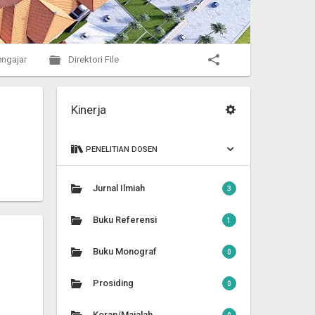
ngajar
Direktori File
Kinerja
PENELITIAN DOSEN
Jurnal Ilmiah
3
Buku Referensi
1
Buku Monograf
0
Prosiding
0
Koran/Majalah