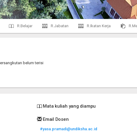
R.Belajar
R.Jabatan
R.Ikatan Kerja
R.Me
ersangkutan belum terisi
Mata kuliah yang diampu
Email Dosen
#yasa.pramadi@undiksha.ac.id