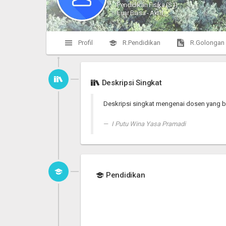
Pendidikan Fisika (S1)
Luar Biasa - Aktif
Profil
R.Pendidikan
R.Golongan
Deskripsi Singkat
Deskripsi singkat mengenai dosen yang b
I Putu Wina Yasa Pramadi
Pendidikan