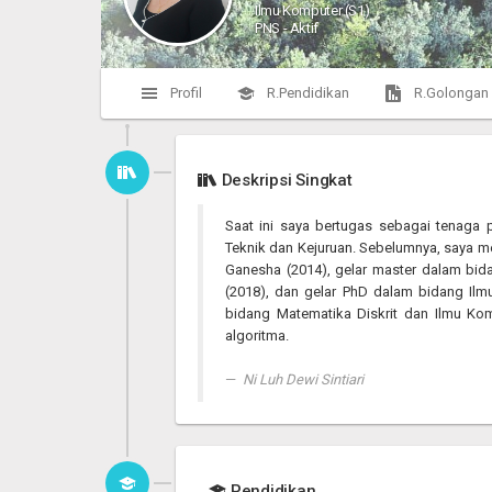
Ilmu Komputer (S1)
PNS - Aktif
Profil
R.Pendidikan
R.Golongan
Deskripsi Singkat
Saat ini saya bertugas sebagai tenaga p
Teknik dan Kejuruan. Sebelumnya, saya m
Ganesha (2014), gelar master dalam bid
(2018), dan gelar PhD dalam bidang Ilm
bidang Matematika Diskrit dan Ilmu Komp
algoritma.
Ni Luh Dewi Sintiari
Pendidikan