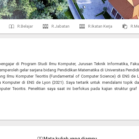
R.Belajar
R.Jabatan
R.Ikatan Kerja
R.Me
engajar di Program Studi Ilmu Komputer, Jurusan Teknik Informatika, Faku
emperoleh gelar sarjana bidang Pendidikan Matematika di Universitas Pendid
ang Ilmu Komputer Teoritis (Fundamental of Computer Science) di ENS de 
u Komputer di ENS de Lyon (2021). Saya tertarik untuk mendalami topik d
uter Teoritis. Penelitian saya saat ini berfokus pada kajian struktur graf
Mata kuliah yang diampu