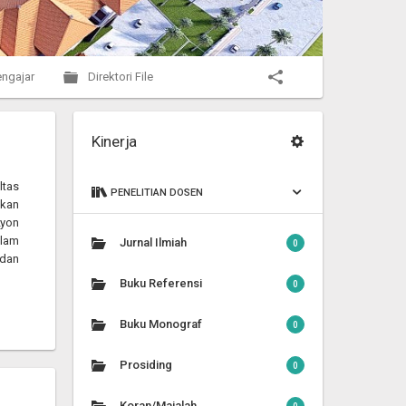
ngajar
Direktori File
Kinerja
ltas
PENELITIAN DOSEN
ikan
Lyon
alam
Jurnal Ilmiah
0
 dan
Buku Referensi
0
Buku Monograf
0
Prosiding
0
Koran/Majalah