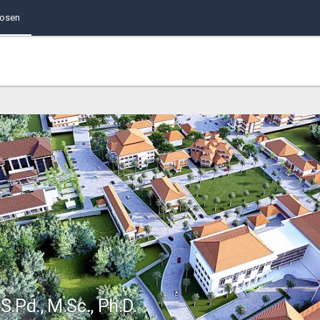
Dosen
 S.Pd., M.Sc., Ph.D.