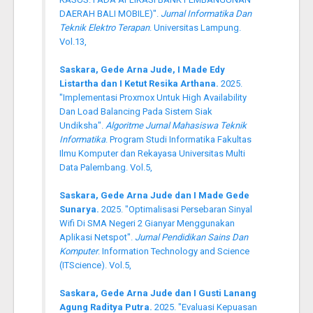
DAERAH BALI MOBILE)".
Jurnal Informatika Dan
Teknik Elektro Terapan
. Universitas Lampung.
Vol.13,
Saskara, Gede Arna Jude, I Made Edy
Listartha dan I Ketut Resika Arthana.
2025.
"Implementasi Proxmox Untuk High Availability
Dan Load Balancing Pada Sistem Siak
Undiksha".
Algoritme Jurnal Mahasiswa Teknik
Informatika
. Program Studi Informatika Fakultas
Ilmu Komputer dan Rekayasa Universitas Multi
Data Palembang. Vol.5,
Saskara, Gede Arna Jude dan I Made Gede
Sunarya.
2025. "Optimalisasi Persebaran Sinyal
Wifi Di SMA Negeri 2 Gianyar Menggunakan
Aplikasi Netspot".
Jurnal Pendidikan Sains Dan
Komputer
. Information Technology and Science
(ITScience). Vol.5,
Saskara, Gede Arna Jude dan I Gusti Lanang
Agung Raditya Putra.
2025. "Evaluasi Kepuasan