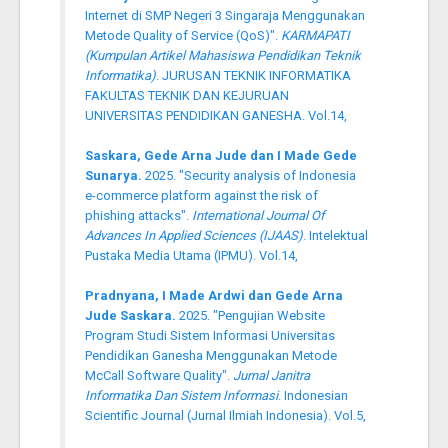
Internet di SMP Negeri 3 Singaraja Menggunakan
Metode Quality of Service (QoS)".
KARMAPATI
(Kumpulan Artikel Mahasiswa Pendidikan Teknik
Informatika)
. JURUSAN TEKNIK INFORMATIKA
FAKULTAS TEKNIK DAN KEJURUAN
UNIVERSITAS PENDIDIKAN GANESHA. Vol.14,
Saskara, Gede Arna Jude dan I Made Gede
Sunarya.
2025. "Security analysis of Indonesia
e-commerce platform against the risk of
phishing attacks".
International Journal Of
Advances In Applied Sciences (IJAAS)
. Intelektual
Pustaka Media Utama (IPMU). Vol.14,
Pradnyana, I Made Ardwi dan Gede Arna
Jude Saskara.
2025. "Pengujian Website
Program Studi Sistem Informasi Universitas
Pendidikan Ganesha Menggunakan Metode
McCall Software Quality".
Jurnal Janitra
Informatika Dan Sistem Informasi
. Indonesian
Scientific Journal (Jurnal Ilmiah Indonesia). Vol.5,