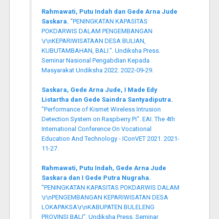
Rahmawati, Putu Indah dan Gede Arna Jude
Saskara.
"PENINGKATAN KAPASITAS
POKDARWIS DALAM PENGEMBANGAN
\r\nKEPARIWISATAAN DESA BULIAN,
KUBUTAMBAHAN, BALI.". Undiksha Press.
Seminar Nasional Pengabdian Kepada
Masyarakat Undiksha 2022. 2022-09-29.
Saskara, Gede Arna Jude, I Made Edy
Listartha dan Gede Saindra Santyadiputra.
"Performance of Kismet Wireless Intrusion
Detection System on Raspberry Pi". EAI. The 4th
International Conference On Vocational
Education And Technology - IConVET 2021. 2021-
11-27.
Rahmawati, Putu Indah, Gede Arna Jude
Saskara dan I Gede Putra Nugraha.
"PENINGKATAN KAPASITAS POKDARWIS DALAM
\r\nPENGEMBANGAN KEPARIWISATAN DESA
LOKAPAKSA\r\nKABUPATEN BULELENG
PROVINSI BALI". Undiksha Press. Seminar