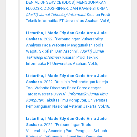
DENIAL OF SERVICE (DDOS) MENGGUNAKAN
FL00D3R, DDOS-RIPPER, DAN RAVEN-STORM".
(JurTI) Jurnal Teknologi Informasi
. Kisaran Prodi
Teknik Informatika FT Universitas Asahan. Vol.6,
Listartha, I Made Edy dan Gede Arna Jude
Saskara.
2022. "Perbandingan Vulnerability
Analysis Pada Website Menggunakan Tools
Wapiti, Skipfish, Dan Arachni".
(JurTI) Jurnal
Teknologi Informasi
. Kisaran Prodi Teknik
Informatika FT Universitas Asahan. Vol.6,
Listartha, I Made Edy dan Gede Arna Jude
Saskara.
2022. "Analisis Perbandingan Kinerja
Tool Website Directory Brute Force dengan
Target Website DVWA".
Informatik: Jurnal Ilmu
Komputer
. Fakultas Ilmu Komputer, Universitas
Pembangunan Nasional Veteran Jakarta. Vol.18,
Listartha, I Made Edy dan Gede Arna Jude
Saskara.
2022. "Perbandingan Tools
Vulnerability Scanning Pada Pengujian Sebuah
Website".
Informatik : Jurnal Ilmu Komputer
.