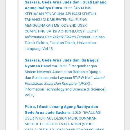
Saskara, Gede Arna Jude dan I Gusti Lanang
Agung Raditya Putra.
2025. "ANALISIS
KEPUASAN PENGGUNA APLIKASI SENTUH
TANAHKU DI KABUPATEN BULELENG
MENGGUNAKAN METODE END USER
COMPUTING SATISFACTION (EUCS)".
Jurnal
Informatika Dan Teknik Elektro Terapan
. Jurusan
Teknik Elektro, Fakultas Teknik, Universitas
Lampung. Vol.13,
Saskara, Gede Arna Jude dan Ida Bagus
Nyoman Pascima.
2025. "Pengembangan
Sistem Network Automation Berbasis Django
dan Genieacs pada Layanan RT/RW Net".
Jurnal
Pendidikan Sains Dan Komputer (JPSK)
.
Information Technology and Science (ITScience).
Vol.5,
Putra, I Gusti Lanang Agung Raditya dan
Gede Arna Jude Saskara.
2025. "EVALUASI
USER INTERFACE DESIGN MENGGUNAKAN
METODE HEURISTIC EVALUATION (STUDI
KASUS: PADA APLIKASI BANK PEMBANGUNAN