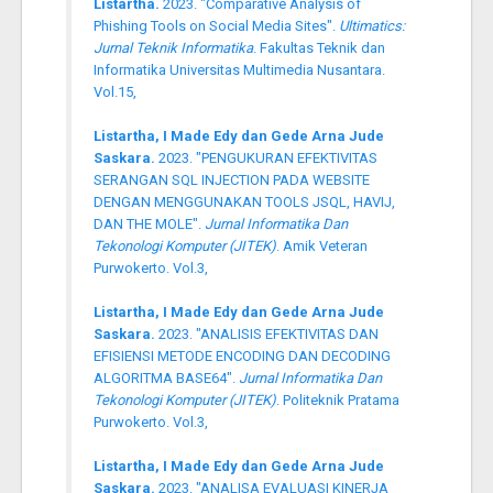
Listartha.
2023. "Comparative Analysis of
Phishing Tools on Social Media Sites".
Ultimatics:
Jurnal Teknik Informatika
. Fakultas Teknik dan
Informatika Universitas Multimedia Nusantara.
Vol.15,
Listartha, I Made Edy dan Gede Arna Jude
Saskara.
2023. "PENGUKURAN EFEKTIVITAS
SERANGAN SQL INJECTION PADA WEBSITE
DENGAN MENGGUNAKAN TOOLS JSQL, HAVIJ,
DAN THE MOLE".
Jurnal Informatika Dan
Tekonologi Komputer (JITEK)
. Amik Veteran
Purwokerto. Vol.3,
Listartha, I Made Edy dan Gede Arna Jude
Saskara.
2023. "ANALISIS EFEKTIVITAS DAN
EFISIENSI METODE ENCODING DAN DECODING
ALGORITMA BASE64".
Jurnal Informatika Dan
Tekonologi Komputer (JITEK)
. Politeknik Pratama
Purwokerto. Vol.3,
Listartha, I Made Edy dan Gede Arna Jude
Saskara.
2023. "ANALISA EVALUASI KINERJA