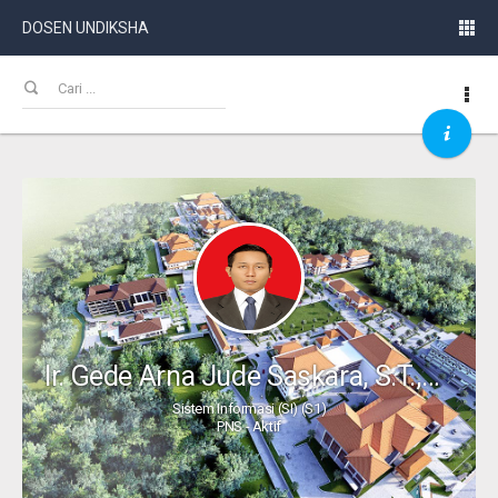
DOSEN UNDIKSHA
Ir. Gede Arna Jude Saskara, S.T.,M.T
Sistem Informasi (SI) (S1)
PNS - Aktif