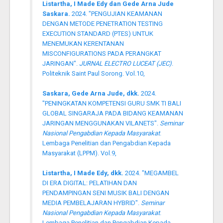
Listartha, I Made Edy dan Gede Arna Jude
Saskara.
2024. "PENGUJIAN KEAMANAN
DENGAN METODE PENETRATION TESTING
EXECUTION STANDARD (PTES) UNTUK
MENEMUKAN KERENTANAN
MISCONFIGURATIONS PADA PERANGKAT
JARINGAN".
JURNAL ELECTRO LUCEAT (JEC)
.
Politeknik Saint Paul Sorong. Vol.10,
Saskara, Gede Arna Jude, dkk.
2024.
"PENINGKATAN KOMPETENSI GURU SMK TI BALI
GLOBAL SINGARAJA PADA BIDANG KEAMANAN
JARINGAN MENGGUNAKAN VILANETS".
Seminar
Nasional Pengabdian Kepada Masyarakat
.
Lembaga Penelitian dan Pengabdian Kepada
Masyarakat (LPPM). Vol.9,
Listartha, I Made Edy, dkk.
2024. "MEGAMBEL
DI ERA DIGITAL: PELATIHAN DAN
PENDAMPINGAN SENI MUSIK BALI DENGAN
MEDIA PEMBELAJARAN HYBRID".
Seminar
Nasional Pengabdian Kepada Masyarakat
.
Lembaga Penelitian dan Pengabdian Kepada