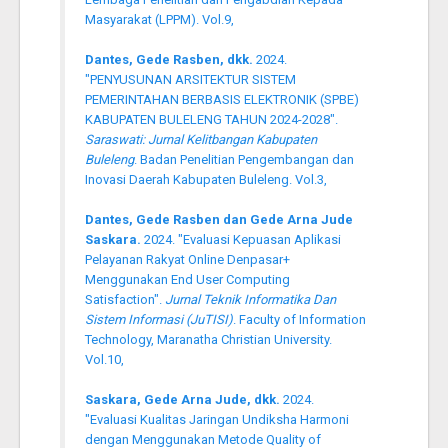
Masyarakat (LPPM). Vol.9,
Dantes, Gede Rasben, dkk.
2024.
"PENYUSUNAN ARSITEKTUR SISTEM
PEMERINTAHAN BERBASIS ELEKTRONIK (SPBE)
KABUPATEN BULELENG TAHUN 2024-2028".
Saraswati: Jurnal Kelitbangan Kabupaten
Buleleng
. Badan Penelitian Pengembangan dan
Inovasi Daerah Kabupaten Buleleng. Vol.3,
Dantes, Gede Rasben dan Gede Arna Jude
Saskara.
2024. "Evaluasi Kepuasan Aplikasi
Pelayanan Rakyat Online Denpasar+
Menggunakan End User Computing
Satisfaction".
Jurnal Teknik Informatika Dan
Sistem Informasi (JuTISI)
. Faculty of Information
Technology, Maranatha Christian University.
Vol.10,
Saskara, Gede Arna Jude, dkk.
2024.
"Evaluasi Kualitas Jaringan Undiksha Harmoni
dengan Menggunakan Metode Quality of