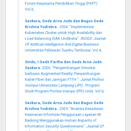
Forum Kerjasama Pendidikan Tinggi (FKPT).
Vol.6,
Saskara, Gede Arna Jude dan Bagus Gede
Krishna Yudistira .
2026. "Implementasi
Kubernetes Cluster untuk High Availability dan
Load Balancing SIAK Undiksha".
RIGGS: Journal
Of Artificial Intelligence And Digital Business
.
Universitas Pahlawan Tuanku Tambusai. Vol.4,
Sindu, I Gede Partha dan Gede Arna Jude
Saskara.
2026. "Pengembangan Simulasi
berbasis Augmented Reality: Penyambungan
Kabel Fiber dan Jaringan FTTH ".
Jurnal Profesi
Insinyur Universitas Lampung (JPI)
. Program
Studi Program Profesi Insinyur (PPI) Unila. Vol.6,
Saskara, Gede Arna Jude dan Bagus Gede
Krishna Yudistira .
2025. "Analisis Kesadaran
Keamanan Informasi Penggunaan Layanan M-
Banking Menggunakan Human Aspects of
Information Security Questionnaire".
Journal Of