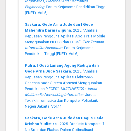
Informatics, Electrical And Electronics
Engineering
. Forum Kerjasama Pendidikan Tinggi
(FKPT). Vol.5,
Saskara, Gede Arna Jude dan I Gede
Mahendra Darmawiguna.
2025. "Analisis
Kepuasan Pengguna Aplikasi Abdi Praja Mobile
Menggunakan PIECES dan EUCS".
TIN: Terapan
Informatika Nusantara
. Forum Kerjasama
Pendidikan Tinggi (FKPT). Vol.6,
Putra, I Gusti Lanang Agung Raditya dan
Gede Arna Jude Saskara.
2025. "Analisis
Kepuasan Pengguna Aplikasi Elektronik-
Ganesha pada Sistem Absensi Menggunakan
Pendekatan PIECES".
MULTINETICS : Jurnal
Multimedia Networking Informatics
. Jurusan
Teknik Informatika dan Komputer Politeknik
Negeri Jakarta. Vol.11,
Saskara, Gede Arna Jude dan Bagus Gede
Krishna Yudistira .
2025. "Analisis Komparatif
NetSpot dan Ekahau Dalam Optimalisasi