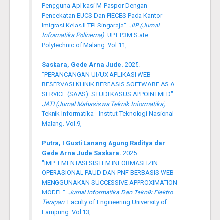
Pengguna Aplikasi M-Paspor Dengan
Pendekatan EUCS Dan PIECES Pada Kantor
Imigrasi Kelas II TPI Singaraja".
JIP (Jurnal
Informatika Polinema)
. UPT P3M State
Polytechnic of Malang. Vol.11,
Saskara, Gede Arna Jude.
2025.
"PERANCANGAN UI/UX APLIKASI WEB
RESERVASI KLINIK BERBASIS SOFTWARE AS A
SERVICE (SAAS): STUDI KASUS APPOINTMED".
JATI (Jurnal Mahasiswa Teknik Informatika)
.
Teknik Informatika - Institut Teknologi Nasional
Malang. Vol.9,
Putra, I Gusti Lanang Agung Raditya dan
Gede Arna Jude Saskara.
2025.
"IMPLEMENTASI SISTEM INFORMASI IZIN
OPERASIONAL PAUD DAN PNF BERBASIS WEB
MENGGUNAKAN SUCCESSIVE APPROXIMATION
MODEL".
Jurnal Informatika Dan Teknik Elektro
Terapan
. Faculty of Engineering University of
Lampung. Vol.13,