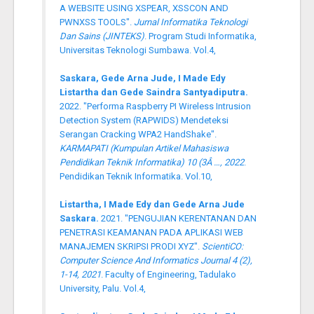
A WEBSITE USING XSPEAR, XSSCON AND
PWNXSS TOOLS".
Jurnal Informatika Teknologi
Dan Sains (JINTEKS)
. Program Studi Informatika,
Universitas Teknologi Sumbawa. Vol.4,
Saskara, Gede Arna Jude, I Made Edy
Listartha dan Gede Saindra Santyadiputra.
2022. "Performa Raspberry PI Wireless Intrusion
Detection System (RAPWIDS) Mendeteksi
Serangan Cracking WPA2 HandShake".
KARMAPATI (Kumpulan Artikel Mahasiswa
Pendidikan Teknik Informatika) 10 (3Â …, 2022
.
Pendidikan Teknik Informatika. Vol.10,
Listartha, I Made Edy dan Gede Arna Jude
Saskara.
2021. "PENGUJIAN KERENTANAN DAN
PENETRASI KEAMANAN PADA APLIKASI WEB
MANAJEMEN SKRIPSI PRODI XYZ".
ScientiCO:
Computer Science And Informatics Journal 4 (2),
1-14, 2021
. Faculty of Engineering, Tadulako
University, Palu. Vol.4,